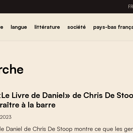
F
re
langue
littérature
société
pays-bas frança
erche
Le Livre de Daniel» de Chris De Stoop
aître à la barre
 2023
d
e
D
a
n
i
e
l
d
e
C
h
r
i
s
D
e
S
t
o
o
p
m
o
n
t
r
e
c
e
q
u
e
l
e
s
g
e