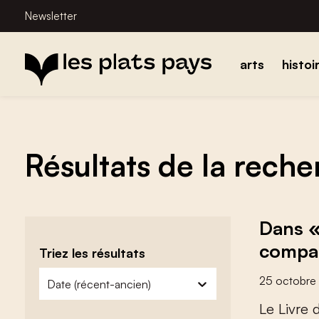
Newsletter
arts
histoi
Résultats de la rech
Dans «
compar
Triez les résultats
zoeken - sorteer
trier le contenu
25 octobre
L
e
L
i
v
r
e