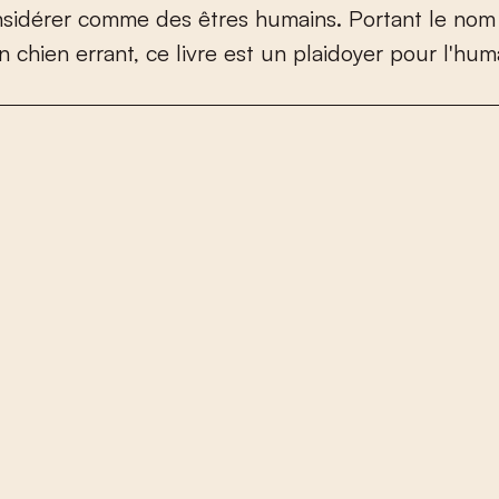
n
s
i
d
é
r
e
r
c
o
m
m
e
d
e
s
ê
t
r
e
s
h
u
m
a
i
n
s
.
P
o
r
t
a
n
t
l
e
n
o
m
n
c
h
i
e
n
e
r
r
a
n
t
,
c
e
l
i
v
r
e
e
s
t
u
n
p
l
a
i
d
o
y
e
r
p
o
u
r
l
'
h
u
m