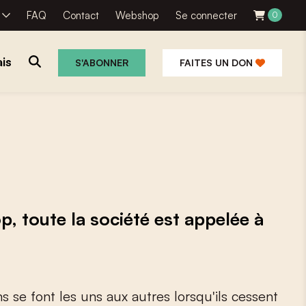
R
FAQ
Contact
Webshop
Se connecter
0
is
S'ABONNER
FAITES UN DON
, toute la société est appelée à
n
s
s
e
f
o
n
t
l
e
s
u
n
s
a
u
x
a
u
t
r
e
s
l
o
r
s
q
u
'
i
l
s
c
e
s
s
e
n
t