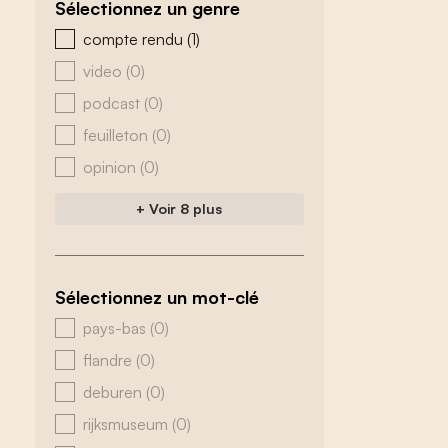
Sélectionnez un genre
zoeken - genre
compte rendu
(1)
video
(0)
podcast
(0)
feuilleton
(0)
opinion
(0)
+ Voir 8 plus
Sélectionnez un mot-clé
zoeken - tags
pays-bas
(0)
flandre
(0)
deburen
(0)
rijksmuseum
(0)