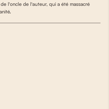
d
e
l
'
o
n
c
l
e
d
e
l
'
a
u
t
e
u
r
,
q
u
i
a
é
t
é
m
a
s
s
a
c
r
é
a
n
i
t
é
.