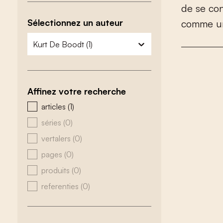
d
e
s
e
c
o
Sélectionnez un auteur
c
o
m
m
e
u
zoeken - auteurs
sélectionnez le contenu
Affinez votre recherche
zoeken - type
articles
(1)
séries
(0)
vertalers
(0)
pages
(0)
produits
(0)
referenties
(0)