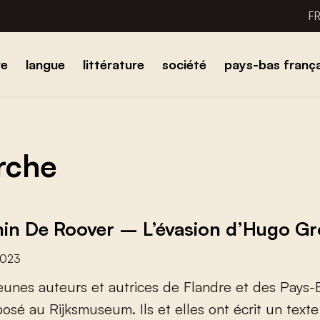
F
re
langue
littérature
société
pays-bas frança
erche
in De Roover – L’évasion d’Hugo Gr
2023
e
u
n
e
s
a
u
t
e
u
r
s
e
t
a
u
t
r
i
c
e
s
d
e
F
l
a
n
d
r
e
e
t
d
e
s
P
a
y
s
-
p
o
s
é
a
u
R
i
j
k
s
m
u
s
e
u
m
.
I
l
s
e
t
e
l
l
e
s
o
n
t
é
c
r
i
t
u
n
t
e
x
t
e