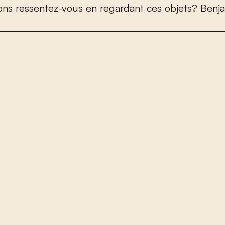
o
n
s
r
e
s
s
e
n
t
e
z
-
v
o
u
s
e
n
r
e
g
a
r
d
a
n
t
c
e
s
o
b
j
e
t
s
?
B
e
n
j
a