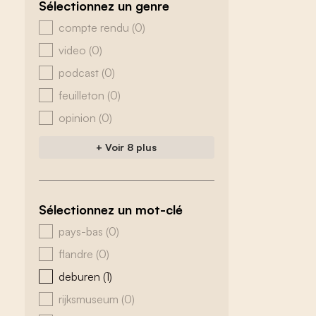
Sélectionnez un genre
zoeken - genre
compte rendu
(0)
video
(0)
podcast
(0)
feuilleton
(0)
opinion
(0)
+ Voir 8 plus
Sélectionnez un mot-clé
zoeken - tags
pays-bas
(0)
flandre
(0)
deburen
(1)
rijksmuseum
(0)