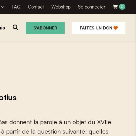
R
FAQ
Contact
Webshop
Se connecter
0
is
S'ABONNER
FAITES UN DON
otius
B
a
s
d
o
n
n
e
n
t
l
a
p
a
r
o
l
e
à
u
n
o
b
j
e
t
d
u
X
V
I
I
e
à
p
a
r
t
i
r
d
e
l
a
q
u
e
s
t
i
o
n
s
u
i
v
a
n
t
e
:
q
u
e
l
l
e
s