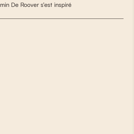
m
i
n
D
e
R
o
o
v
e
r
s
’
e
s
t
i
n
s
p
i
r
é