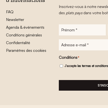
d’informations
Inscrivez-vous à notre newsle
FAQ
des
plats pays
dans votre boî
Newsletter
Agenda & événements
Prénom
*
Conditions générales
Adresse
Confidentalité
e-
Paramètres des cookies
mail
*
Conditions
*
J'accepte
les termes et condition
S'INS