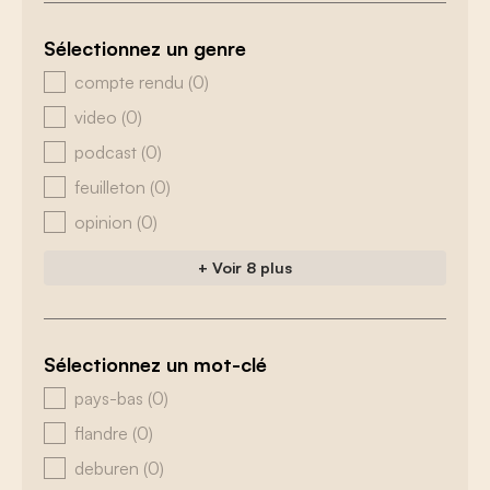
Sélectionnez un genre
zoeken - genre
compte rendu
(0)
video
(0)
podcast
(0)
feuilleton
(0)
opinion
(0)
+ Voir 8 plus
Sélectionnez un mot-clé
zoeken - tags
pays-bas
(0)
flandre
(0)
deburen
(0)