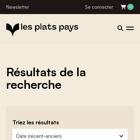
Newsletter
Se connecter
0
Résultats de la
recherche
Triez les résultats
zoeken - sorteer
trier le contenu