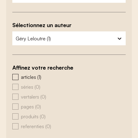
Sélectionnez un auteur
zoeken - auteurs
sélectionnez le contenu
Affinez votre recherche
zoeken - type
articles
(1)
séries
(0)
vertalers
(0)
pages
(0)
produits
(0)
referenties
(0)