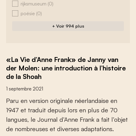
rijksmuseum
(0)
poésie
(0)
+ Voir 994 plus
«La Vie d’Anne Frank» de Janny van
der Molen: une introduction à l’histoire
de la Shoah
1 septembre 2021
P
a
r
u
e
n
v
e
r
s
i
o
n
o
r
i
g
i
n
a
l
e
n
é
e
r
l
a
n
d
a
i
s
e
e
n
1
9
4
7
e
t
t
r
a
d
u
i
t
d
e
p
u
i
s
l
o
r
s
e
n
p
l
u
s
d
e
7
0
l
a
n
g
u
e
s
,
l
e
J
o
u
r
n
a
l
d
’
A
n
n
e
F
r
a
n
k
a
f
a
i
t
l
’
o
b
j
e
t
d
e
n
o
m
b
r
e
u
s
e
s
e
t
d
i
v
e
r
s
e
s
a
d
a
p
t
a
t
i
o
n
s
.