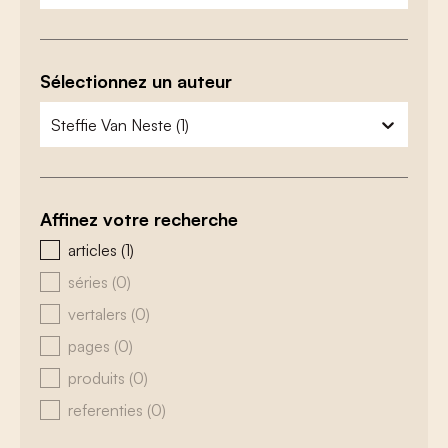
Sélectionnez un auteur
zoeken - auteurs
sélectionnez le contenu
Affinez votre recherche
zoeken - type
articles
(1)
séries
(0)
vertalers
(0)
pages
(0)
produits
(0)
referenties
(0)