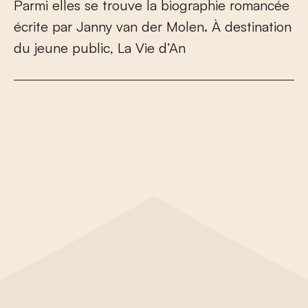
P
a
r
m
i
e
l
l
e
s
s
e
t
r
o
u
v
e
l
a
b
i
o
g
r
a
p
h
i
e
r
o
m
a
n
c
é
e
é
c
r
i
t
e
p
a
r
J
a
n
n
y
v
a
n
d
e
r
M
o
l
e
n
.
À
d
e
s
t
i
n
a
t
i
o
n
d
u
j
e
u
n
e
p
u
b
l
i
c
,
L
a
V
i
e
d
’
A
n