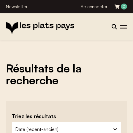
Newsletter
Se connecter
0
Résultats de la
recherche
Triez les résultats
zoeken - sorteer
trier le contenu