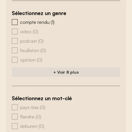
Sélectionnez un genre
zoeken - genre
compte rendu
(1)
video
(0)
podcast
(0)
feuilleton
(0)
opinion
(0)
+ Voir 8 plus
Sélectionnez un mot-clé
zoeken - tags
pays-bas
(0)
flandre
(0)
deburen
(0)