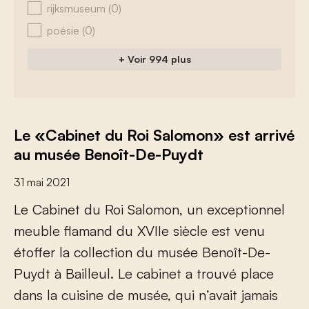
rijksmuseum
(0)
poésie
(0)
+ Voir 994 plus
Le «Cabinet du Roi Salomon» est arrivé
au musée Benoît-De-Puydt
31 mai 2021
L
e
C
a
b
i
n
e
t
d
u
R
o
i
S
a
l
o
m
o
n
,
u
n
e
x
c
e
p
t
i
o
n
n
e
l
m
e
u
b
l
e
f
a
m
a
n
d
d
u
X
V
I
I
e
s
i
è
c
l
e
e
s
t
v
e
n
u
é
t
o
f
e
r
l
a
c
o
l
l
e
c
t
i
o
n
d
u
m
u
s
é
e
B
e
n
o
î
t
-
D
e
-
P
u
y
d
t
à
B
a
i
l
l
e
u
l
.
L
e
c
a
b
i
n
e
t
a
t
r
o
u
v
é
p
l
a
c
e
d
a
n
s
l
a
c
u
i
s
i
n
e
d
e
m
u
s
é
e
,
q
u
i
n
’
a
v
a
i
t
j
a
m
a
i
s