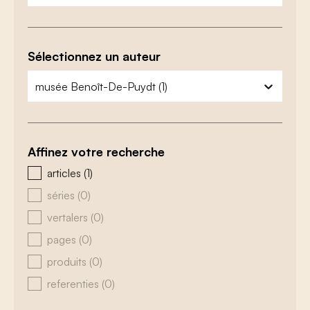
Sélectionnez un auteur
zoeken - auteurs
sélectionnez le contenu
Affinez votre recherche
zoeken - type
articles
(1)
séries
(0)
vertalers
(0)
pages
(0)
produits
(0)
referenties
(0)