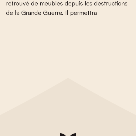
r
e
t
r
o
u
v
é
d
e
m
e
u
b
l
e
s
d
e
p
u
i
s
l
e
s
d
e
s
t
r
u
c
t
i
o
n
s
d
e
l
a
G
r
a
n
d
e
G
u
e
r
r
e
.
I
l
p
e
r
m
e
t
t
r
a