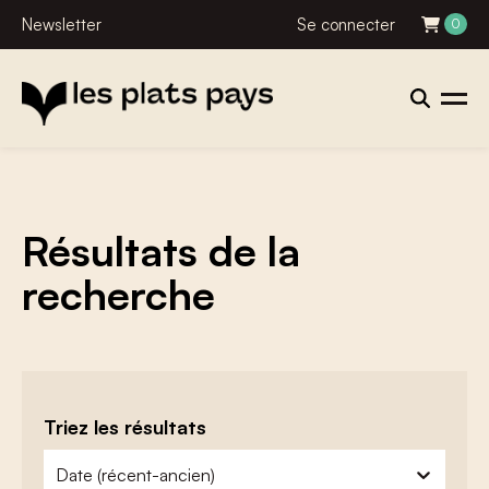
Newsletter
Se connecter
0
Résultats de la
recherche
Triez les résultats
zoeken - sorteer
trier le contenu