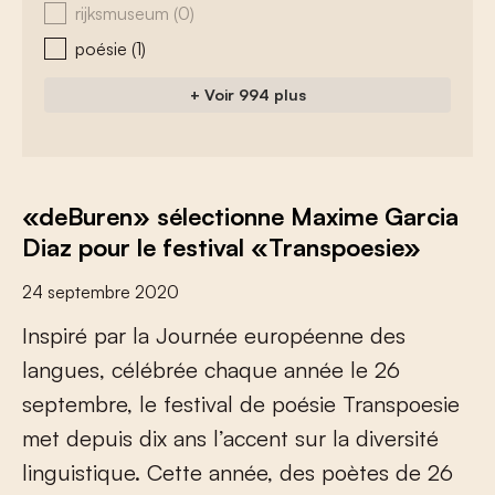
rijksmuseum
(0)
poésie
(1)
+ Voir 994 plus
«deBuren» sélectionne Maxime Garcia
Diaz pour le festival «Transpoesie»
24 septembre 2020
I
n
s
p
i
r
é
p
a
r
l
a
J
o
u
r
n
é
e
e
u
r
o
p
é
e
n
n
e
d
e
s
l
a
n
g
u
e
s
,
c
é
l
é
b
r
é
e
c
h
a
q
u
e
a
n
n
é
e
l
e
2
6
s
e
p
t
e
m
b
r
e
,
l
e
f
e
s
t
i
v
a
l
d
e
p
o
é
s
i
e
T
r
a
n
s
p
o
e
s
i
e
m
e
t
d
e
p
u
i
s
d
i
x
a
n
s
l
’
a
c
c
e
n
t
s
u
r
l
a
d
i
v
e
r
s
i
t
é
l
i
n
g
u
i
s
t
i
q
u
e
.
C
e
t
t
e
a
n
n
é
e
,
d
e
s
p
o
è
t
e
s
d
e
2
6