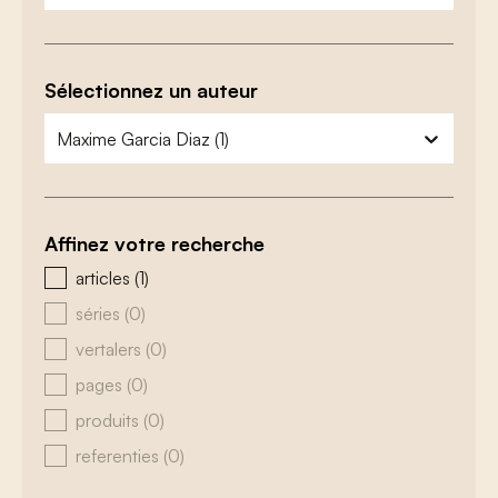
Sélectionnez un auteur
zoeken - auteurs
sélectionnez le contenu
Affinez votre recherche
zoeken - type
articles
(1)
séries
(0)
vertalers
(0)
pages
(0)
produits
(0)
referenties
(0)