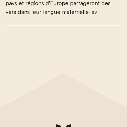
p
a
y
s
e
t
r
é
g
i
o
n
s
d
'
E
u
r
o
p
e
p
a
r
t
a
g
e
r
o
n
t
d
e
s
v
e
r
s
d
a
n
s
l
e
u
r
l
a
n
g
u
e
m
a
t
e
r
n
e
l
l
e
,
a
v