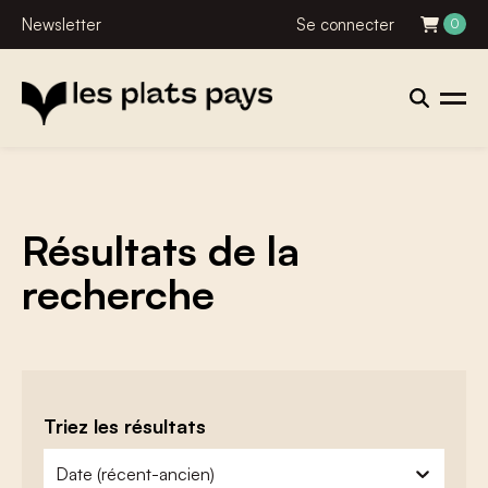
Newsletter
Se connecter
0
Résultats de la
recherche
Triez les résultats
zoeken - sorteer
trier le contenu