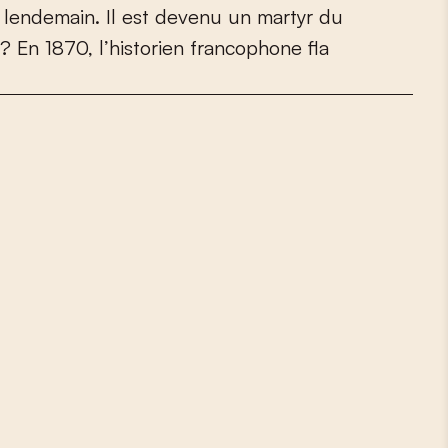
l
e
n
d
e
m
a
i
n
.
I
l
e
s
t
d
e
v
e
n
u
u
n
m
a
r
t
y
r
d
u
?
E
n
1
8
7
0
,
l
’
h
i
s
t
o
r
i
e
n
f
r
a
n
c
o
p
h
o
n
e
f
a