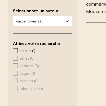
c
o
m
m
é
m
Sélectionnez un auteur
M
o
u
v
e
m
zoeken - auteurs
sélectionnez le contenu
Affinez votre recherche
zoeken - type
articles
(1)
séries
(0)
vertalers
(0)
pages
(0)
produits
(0)
referenties
(0)