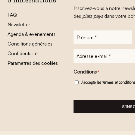
d’informations
Inscrivez-vous à notre newsle
FAQ
des
plats pays
dans votre boî
Newsletter
Agenda & événements
Prénom
*
Conditions générales
Adresse
Confidentalité
e-
Paramètres des cookies
mail
*
Conditions
*
J'accepte
les termes et condition
S'INS