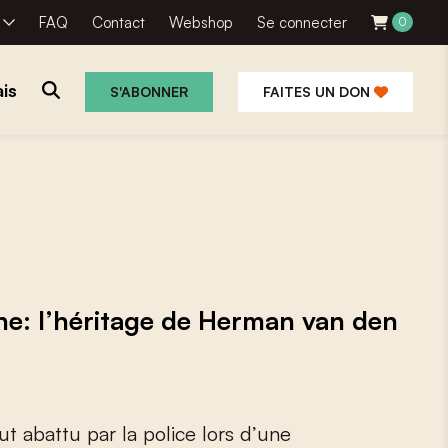
R
FAQ
Contact
Webshop
Se connecter
0
is
S'ABONNER
FAITES UN DON
ne: l’héritage de Herman van den
u
t
a
b
a
t
t
u
p
a
r
l
a
p
o
l
i
c
e
l
o
r
s
d
’
u
n
e