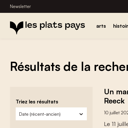
Newsletter
arts
histoi
Résultats de la rech
Un mar
Reeck
Triez les résultats
zoeken - sorteer
trier le contenu
10 juillet 2
L
e
1
1
j
u
i
l
l