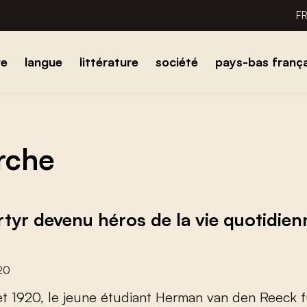
F
re
langue
littérature
société
pays-bas frança
erche
tyr devenu héros de la vie quotidien
020
e
t
1
9
2
0
,
l
e
j
e
u
n
e
é
t
u
d
i
a
n
t
H
e
r
m
a
n
v
a
n
d
e
n
R
e
e
c
k
f