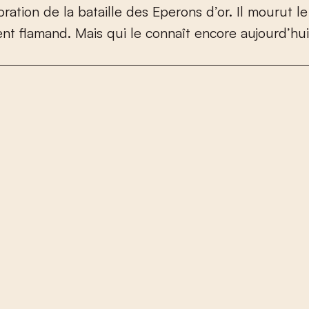
o
r
a
t
i
o
n
d
e
l
a
b
a
t
a
i
l
l
e
d
e
s
E
p
e
r
o
n
s
d
’
o
r
.
I
l
m
o
u
r
u
t
l
e
e
n
t
f
a
m
a
n
d
.
M
a
i
s
q
u
i
l
e
c
o
n
n
a
î
t
e
n
c
o
r
e
a
u
j
o
u
r
d
’
h
u
i