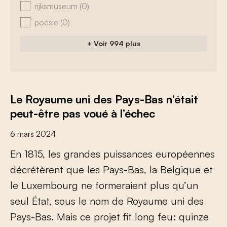
rijksmuseum
(0)
poésie
(0)
+ Voir 994 plus
Le Royaume uni des Pays-Bas n’était
peut-être pas voué à l’échec
6 mars 2024
E
n
1
8
1
5
,
l
e
s
g
r
a
n
d
e
s
p
u
i
s
s
a
n
c
e
s
e
u
r
o
p
é
e
n
n
e
s
d
é
c
r
é
t
è
r
e
n
t
q
u
e
l
e
s
P
a
y
s
-
B
a
s
,
l
a
B
e
l
g
i
q
u
e
e
t
l
e
L
u
x
e
m
b
o
u
r
g
n
e
f
o
r
m
e
r
a
i
e
n
t
p
l
u
s
q
u
’
u
n
s
e
u
l
É
t
a
t
,
s
o
u
s
l
e
n
o
m
d
e
R
o
y
a
u
m
e
u
n
i
d
e
s
P
a
y
s
-
B
a
s
.
M
a
i
s
c
e
p
r
o
j
e
t
f
t
l
o
n
g
f
e
u
:
q
u
i
n
z
e