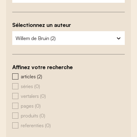
Sélectionnez un auteur
zoeken - auteurs
sélectionnez le contenu
Affinez votre recherche
zoeken - type
articles
(2)
séries
(0)
vertalers
(0)
pages
(0)
produits
(0)
referenties
(0)