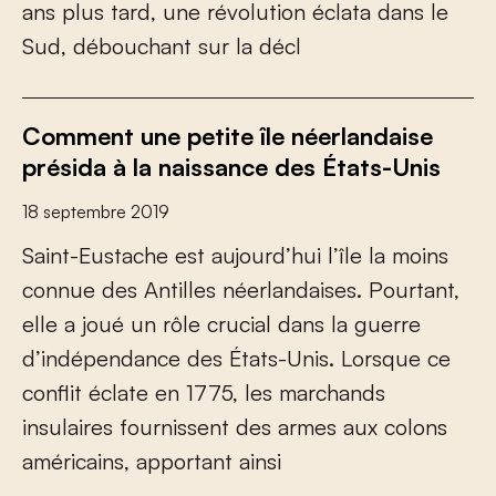
a
n
s
p
l
u
s
t
a
r
d
,
u
n
e
r
é
v
o
l
u
t
i
o
n
é
c
l
a
t
a
d
a
n
s
l
e
S
u
d
,
d
é
b
o
u
c
h
a
n
t
s
u
r
l
a
d
é
c
l
Comment une petite île néerlandaise
présida à la naissance des États-Unis
18 septembre 2019
S
a
i
n
t
-
E
u
s
t
a
c
h
e
e
s
t
a
u
j
o
u
r
d
’
h
u
i
l
’
î
l
e
l
a
m
o
i
n
s
c
o
n
n
u
e
d
e
s
A
n
t
i
l
l
e
s
n
é
e
r
l
a
n
d
a
i
s
e
s
.
P
o
u
r
t
a
n
t
,
e
l
l
e
a
j
o
u
é
u
n
r
ô
l
e
c
r
u
c
i
a
l
d
a
n
s
l
a
g
u
e
r
r
e
d
’
i
n
d
é
p
e
n
d
a
n
c
e
d
e
s
É
t
a
t
s
-
U
n
i
s
.
L
o
r
s
q
u
e
c
e
c
o
n
f
i
t
é
c
l
a
t
e
e
n
1
7
7
5
,
l
e
s
m
a
r
c
h
a
n
d
s
i
n
s
u
l
a
i
r
e
s
f
o
u
r
n
i
s
s
e
n
t
d
e
s
a
r
m
e
s
a
u
x
c
o
l
o
n
s
a
m
é
r
i
c
a
i
n
s
,
a
p
p
o
r
t
a
n
t
a
i
n
s
i