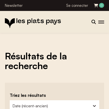
Newsletter
Se connecter
0
Résultats de la
recherche
Triez les résultats
zoeken - sorteer
trier le contenu