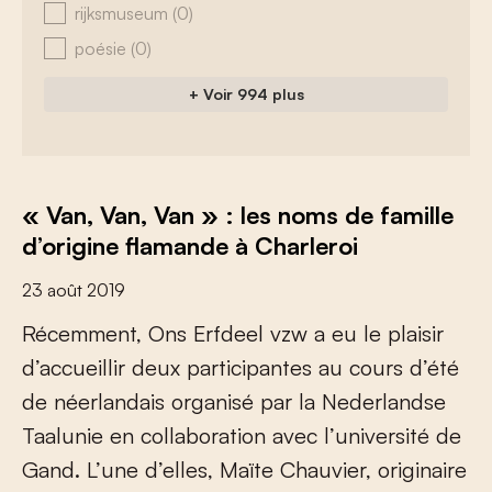
rijksmuseum
(0)
poésie
(0)
+ Voir 994 plus
« Van, Van, Van » : les noms de famille
d’origine flamande à Charleroi
23 août 2019
R
é
c
e
m
m
e
n
t
,
O
n
s
E
r
f
d
e
e
l
v
z
w
a
e
u
l
e
p
l
a
i
s
i
r
d
’
a
c
c
u
e
i
l
l
i
r
d
e
u
x
p
a
r
t
i
c
i
p
a
n
t
e
s
a
u
c
o
u
r
s
d
’
é
t
é
d
e
n
é
e
r
l
a
n
d
a
i
s
o
r
g
a
n
i
s
é
p
a
r
l
a
N
e
d
e
r
l
a
n
d
s
e
T
a
a
l
u
n
i
e
e
n
c
o
l
l
a
b
o
r
a
t
i
o
n
a
v
e
c
l
’
u
n
i
v
e
r
s
i
t
é
d
e
G
a
n
d
.
L
’
u
n
e
d
’
e
l
l
e
s
,
M
a
ï
t
e
C
h
a
u
v
i
e
r
,
o
r
i
g
i
n
a
i
r
e