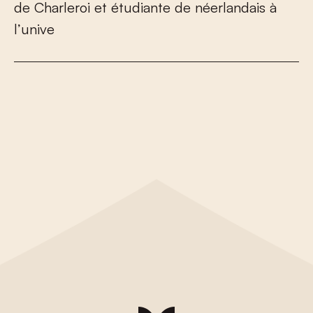
d
e
C
h
a
r
l
e
r
o
i
e
t
é
t
u
d
i
a
n
t
e
d
e
n
é
e
r
l
a
n
d
a
i
s
à
l
’
u
n
i
v
e