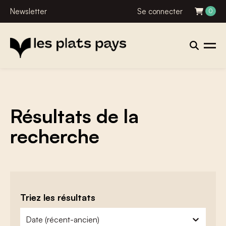
Newsletter
Se connecter
0
Résultats de la
recherche
Triez les résultats
zoeken - sorteer
trier le contenu