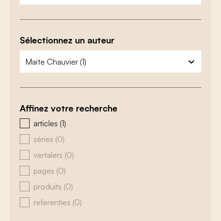
Sélectionnez un auteur
zoeken - auteurs
sélectionnez le contenu
Affinez votre recherche
zoeken - type
articles
(1)
séries
(0)
vertalers
(0)
pages
(0)
produits
(0)
referenties
(0)