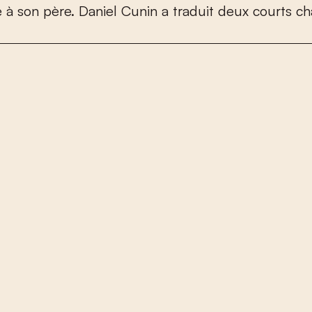
e
à
s
o
n
p
è
r
e
.
D
a
n
i
e
l
C
u
n
i
n
a
t
r
a
d
u
i
t
d
e
u
x
c
o
u
r
t
s
c
h