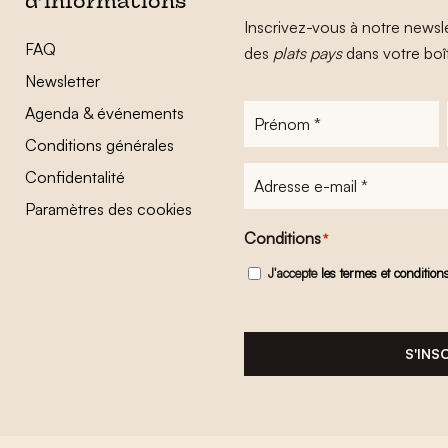
d’informations
Inscrivez-vous à notre newsle
FAQ
des
plats pays
dans votre boî
Newsletter
Agenda & événements
Prénom
*
Conditions générales
Adresse
Confidentalité
e-
Paramètres des cookies
mail
*
Conditions
*
J'accepte
les termes et condition
S'INS