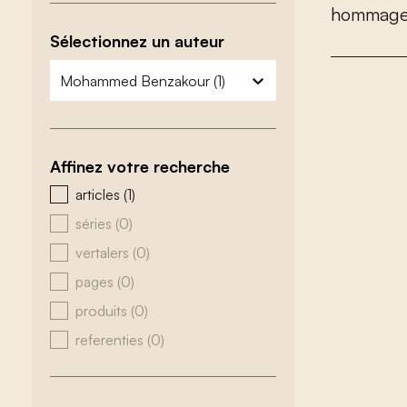
h
o
m
m
a
g
Sélectionnez un auteur
zoeken - auteurs
sélectionnez le contenu
Affinez votre recherche
zoeken - type
articles
(1)
séries
(0)
vertalers
(0)
pages
(0)
produits
(0)
referenties
(0)