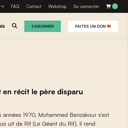
R
FAQ
Contact
Webshop
Se connecter
0
is
S'ABONNER
FAITES UN DON
n récit le père disparu
s
a
n
n
é
e
s
1
9
7
0
,
M
o
h
a
m
m
e
d
B
e
n
z
a
k
o
u
r
s
’
e
s
t
u
s
u
i
t
d
e
R
i
f
(
L
e
G
é
a
n
t
d
u
R
i
f
)
,
i
l
r
e
n
d