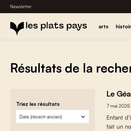
Newsletter
arts
histoi
Résultats de la rech
Le Géa
Triez les résultats
7 mai 2025
zoeken - sorteer
trier le contenu
E
n
f
a
n
t
d
’
i
f
a
i
t
u
n
n