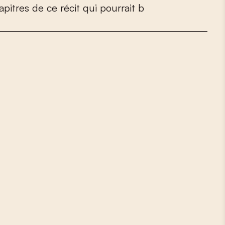
a
p
i
t
r
e
s
d
e
c
e
r
é
c
i
t
q
u
i
p
o
u
r
r
a
i
t
b