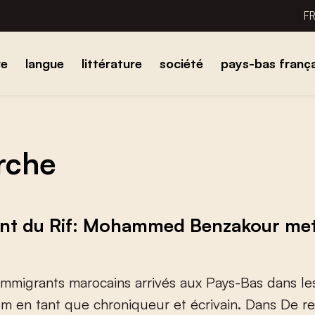
F
re
langue
littérature
société
pays-bas frança
erche
nt du Rif: Mohammed Benzakour met e
m
m
i
g
r
a
n
t
s
m
a
r
o
c
a
i
n
s
a
r
r
i
v
é
s
a
u
x
P
a
y
s
-
B
a
s
d
a
n
s
l
e
o
m
e
n
t
a
n
t
q
u
e
c
h
r
o
n
i
q
u
e
u
r
e
t
é
c
r
i
v
a
i
n
.
D
a
n
s
D
e
r
e