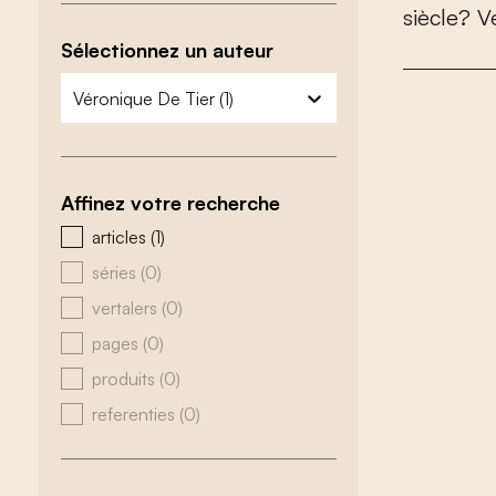
s
i
è
c
l
e
?
V
Sélectionnez un auteur
zoeken - auteurs
sélectionnez le contenu
Affinez votre recherche
zoeken - type
articles
(1)
séries
(0)
vertalers
(0)
pages
(0)
produits
(0)
referenties
(0)