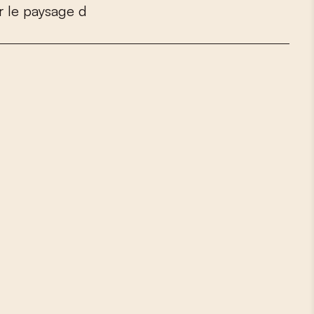
r
l
e
p
a
y
s
a
g
e
d