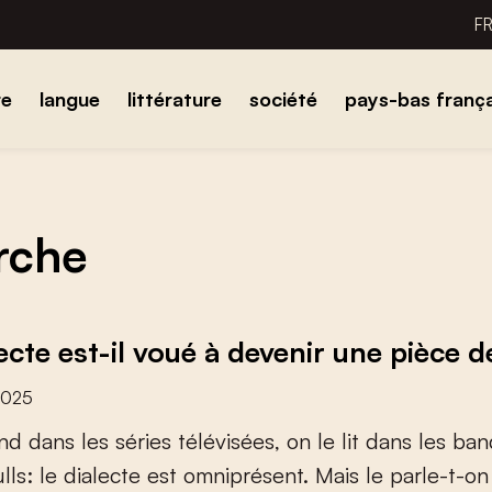
F
re
langue
littérature
société
pays-bas frança
erche
lecte est-il voué à devenir une pièce 
2025
n
d
d
a
n
s
l
e
s
s
é
r
i
e
s
t
é
l
é
v
i
s
é
e
s
,
o
n
l
e
l
i
t
d
a
n
s
l
e
s
b
a
n
u
l
l
s
:
l
e
d
i
a
l
e
c
t
e
e
s
t
o
m
n
i
p
r
é
s
e
n
t
.
M
a
i
s
l
e
p
a
r
l
e
-
t
-
o
n