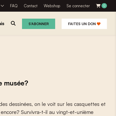
R
FAQ
Contact
Webshop
Se connecter
0
is
S'ABONNER
FAITES UN DON
de musée?
d
e
s
d
e
s
s
i
n
é
e
s
,
o
n
l
e
v
o
i
t
s
u
r
l
e
s
c
a
s
q
u
e
t
t
e
s
e
t
e
n
c
o
r
e
?
S
u
r
v
i
v
r
a
-
t
-
i
l
a
u
v
i
n
g
t
-
e
t
-
u
n
i
è
m
e