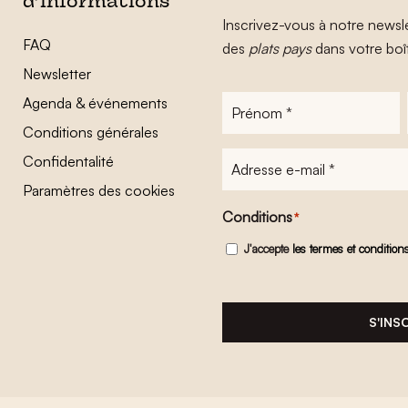
d’informations
Inscrivez-vous à notre newsle
FAQ
des
plats pays
dans votre boî
Newsletter
Agenda & événements
Prénom
*
Conditions générales
Adresse
Confidentalité
e-
Paramètres des cookies
mail
*
Conditions
*
J'accepte
les termes et condition
S'INS