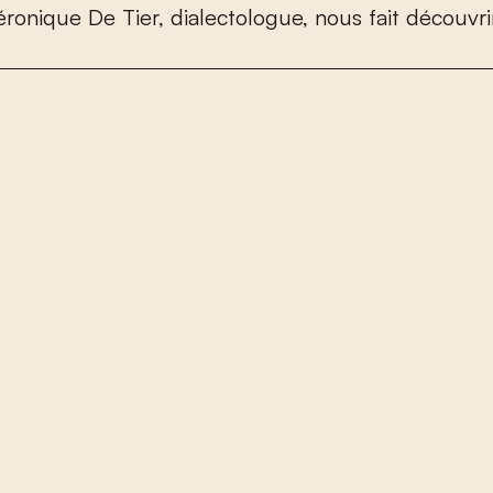
é
r
o
n
i
q
u
e
D
e
T
i
e
r
,
d
i
a
l
e
c
t
o
l
o
g
u
e
,
n
o
u
s
f
a
i
t
d
é
c
o
u
v
r
i