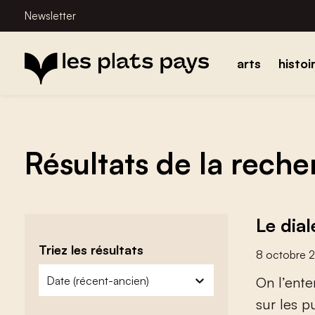
Newsletter
arts
histoi
Résultats de la rech
Le dia
Triez les résultats
8 octobre 
zoeken - sorteer
trier le contenu
O
n
l
’
e
n
t
e
s
u
r
l
e
s
p