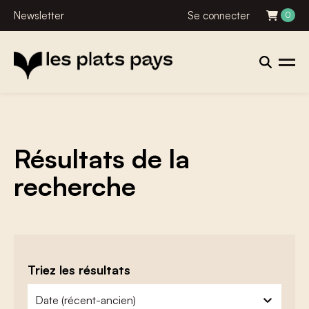
Newsletter
Se connecter
0
Résultats de la
recherche
Triez les résultats
zoeken - sorteer
trier le contenu