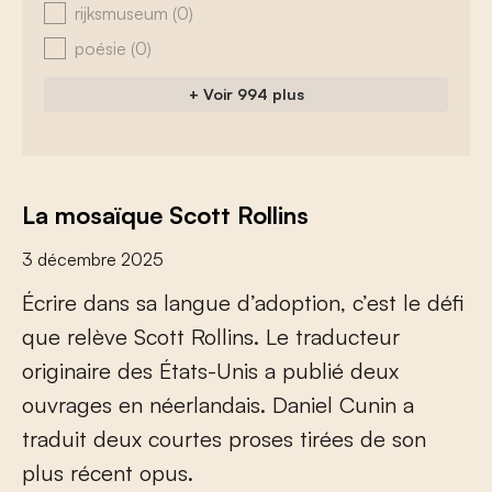
rijksmuseum
(0)
poésie
(0)
+ Voir 994 plus
La mosaïque Scott Rollins
3 décembre 2025
É
c
r
i
r
e
d
a
n
s
s
a
l
a
n
g
u
e
d
’
a
d
o
p
t
i
o
n
,
c
’
e
s
t
l
e
d
é
f
q
u
e
r
e
l
è
v
e
S
c
o
t
t
R
o
l
l
i
n
s
.
L
e
t
r
a
d
u
c
t
e
u
r
o
r
i
g
i
n
a
i
r
e
d
e
s
É
t
a
t
s
-
U
n
i
s
a
p
u
b
l
i
é
d
e
u
x
o
u
v
r
a
g
e
s
e
n
n
é
e
r
l
a
n
d
a
i
s
.
D
a
n
i
e
l
C
u
n
i
n
a
t
r
a
d
u
i
t
d
e
u
x
c
o
u
r
t
e
s
p
r
o
s
e
s
t
i
r
é
e
s
d
e
s
o
n
p
l
u
s
r
é
c
e
n
t
o
p
u
s
.