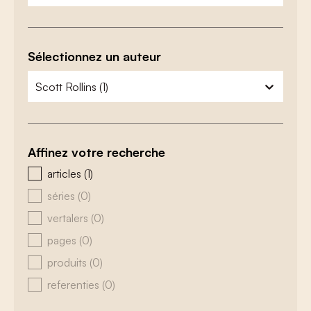
Sélectionnez un auteur
zoeken - auteurs
sélectionnez le contenu
Affinez votre recherche
zoeken - type
articles
(1)
séries
(0)
vertalers
(0)
pages
(0)
produits
(0)
referenties
(0)