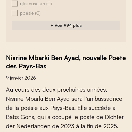
rijksmuseum
(0)
poésie
(0)
+ Voir 994 plus
Nisrine Mbarki Ben Ayad, nouvelle Poète
des Pays-Bas
9 janvier 2026
A
u
c
o
u
r
s
d
e
s
d
e
u
x
p
r
o
c
h
a
i
n
e
s
a
n
n
é
e
s
,
N
i
s
r
i
n
e
M
b
a
r
k
i
B
e
n
A
y
a
d
s
e
r
a
l
’
a
m
b
a
s
s
a
d
r
i
c
e
d
e
l
a
p
o
é
s
i
e
a
u
x
P
a
y
s
-
B
a
s
.
E
l
l
e
s
u
c
c
è
d
e
à
B
a
b
s
G
o
n
s
,
q
u
i
a
o
c
c
u
p
é
l
e
p
o
s
t
e
d
e
D
i
c
h
t
e
r
d
e
r
N
e
d
e
r
l
a
n
d
e
n
d
e
2
0
2
3
à
l
a
f
n
d
e
2
0
2
5
.