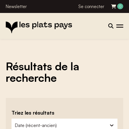
Newsletter
Se connecter
0
Résultats de la
recherche
Triez les résultats
zoeken - sorteer
trier le contenu