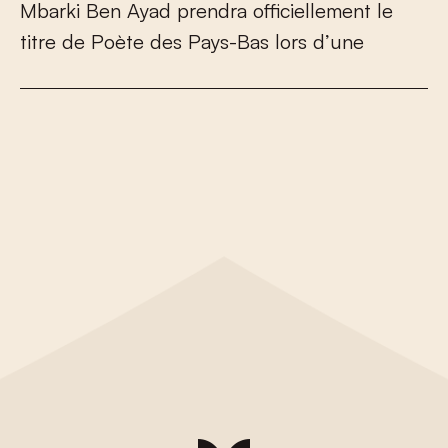
M
b
a
r
k
i
B
e
n
A
y
a
d
p
r
e
n
d
r
a
o
f
c
i
e
l
l
e
m
e
n
t
l
e
t
i
t
r
e
d
e
P
o
è
t
e
d
e
s
P
a
y
s
-
B
a
s
l
o
r
s
d
’
u
n
e