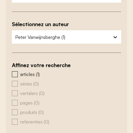
Sélectionnez un auteur
zoeken - auteurs
sélectionnez le contenu
Affinez votre recherche
zoeken - type
articles
(1)
séries
(0)
vertalers
(0)
pages
(0)
produits
(0)
referenties
(0)