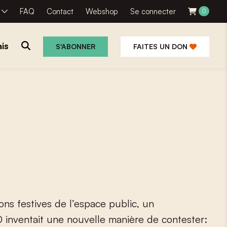
R
FAQ
Contact
Webshop
Se connecter
0
is
S'ABONNER
FAITES UN DON
o
n
s
f
e
s
t
i
v
e
s
d
e
l
’
e
s
p
a
c
e
p
u
b
l
i
c
,
u
n
0
i
n
v
e
n
t
a
i
t
u
n
e
n
o
u
v
e
l
l
e
m
a
n
i
è
r
e
d
e
c
o
n
t
e
s
t
e
r
: