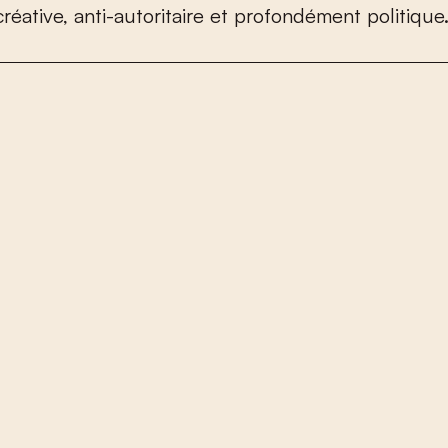
c
r
é
a
t
i
v
e
,
a
n
t
i
-
a
u
t
o
r
i
t
a
i
r
e
e
t
p
r
o
f
o
n
d
é
m
e
n
t
p
o
l
i
t
i
q
u
e