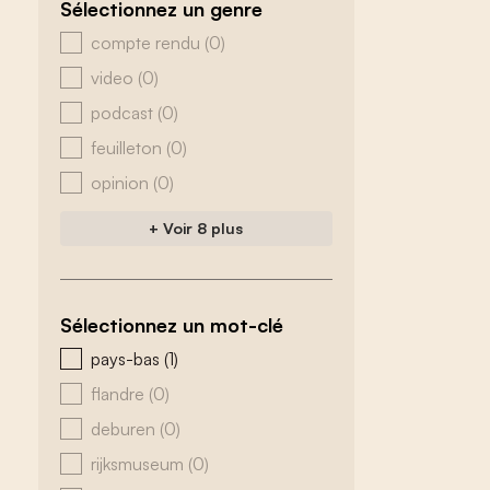
Sélectionnez un genre
zoeken - genre
compte rendu
(0)
video
(0)
podcast
(0)
feuilleton
(0)
opinion
(0)
+ Voir 8 plus
Sélectionnez un mot-clé
zoeken - tags
pays-bas
(1)
flandre
(0)
deburen
(0)
rijksmuseum
(0)