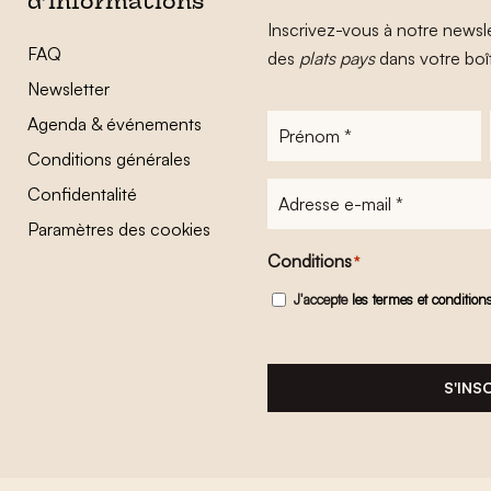
d’informations
Inscrivez-vous à notre newsle
FAQ
des
plats pays
dans votre boî
Newsletter
Agenda & événements
Prénom
*
Conditions générales
Adresse
Confidentalité
e-
Paramètres des cookies
mail
*
Conditions
*
J'accepte
les termes et condition
S'INS