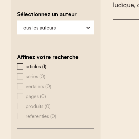
l
u
d
i
q
u
e
,
Sélectionnez un auteur
zoeken - auteurs
sélectionnez le contenu
Affinez votre recherche
zoeken - type
articles
(1)
séries
(0)
vertalers
(0)
pages
(0)
produits
(0)
referenties
(0)