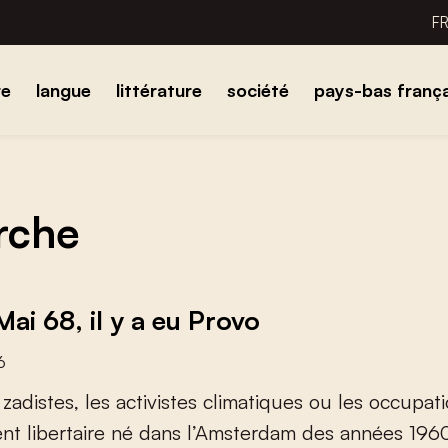
F
re
langue
littérature
société
pays-bas frança
erche
ai 68, il y a eu Provo
6
z
a
d
i
s
t
e
s
,
l
e
s
a
c
t
i
v
i
s
t
e
s
c
l
i
m
a
t
i
q
u
e
s
o
u
l
e
s
o
c
c
u
p
a
t
i
e
n
t
l
i
b
e
r
t
a
i
r
e
n
é
d
a
n
s
l
’
A
m
s
t
e
r
d
a
m
d
e
s
a
n
n
é
e
s
1
9
6