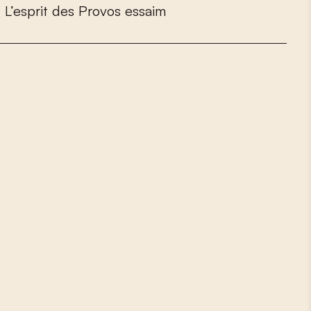
.
L
’
e
s
p
r
i
t
d
e
s
P
r
o
v
o
s
e
s
s
a
i
m