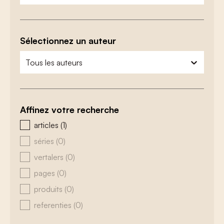
Sélectionnez un auteur
zoeken - auteurs
sélectionnez le contenu
Affinez votre recherche
zoeken - type
articles
(1)
séries
(0)
vertalers
(0)
pages
(0)
produits
(0)
referenties
(0)