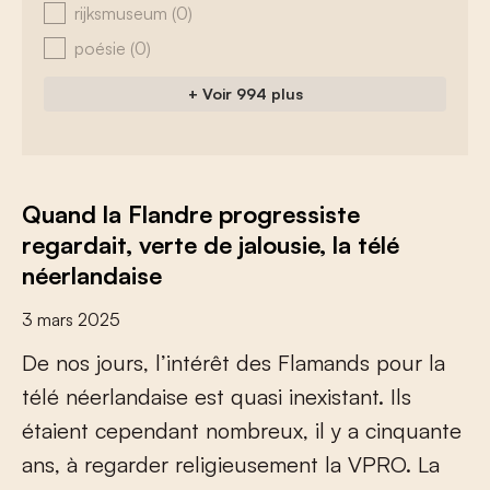
rijksmuseum
(0)
poésie
(0)
+ Voir 994 plus
Quand la Flandre progressiste
regardait, verte de jalousie, la télé
néerlandaise
3 mars 2025
D
e
n
o
s
j
o
u
r
s
,
l
’
i
n
t
é
r
ê
t
d
e
s
F
l
a
m
a
n
d
s
p
o
u
r
l
a
t
é
l
é
n
é
e
r
l
a
n
d
a
i
s
e
e
s
t
q
u
a
s
i
i
n
e
x
i
s
t
a
n
t
.
I
l
s
é
t
a
i
e
n
t
c
e
p
e
n
d
a
n
t
n
o
m
b
r
e
u
x
,
i
l
y
a
c
i
n
q
u
a
n
t
e
a
n
s
,
à
r
e
g
a
r
d
e
r
r
e
l
i
g
i
e
u
s
e
m
e
n
t
l
a
V
P
R
O
.
L
a