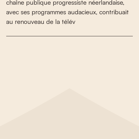
c
h
a
î
n
e
p
u
b
l
i
q
u
e
p
r
o
g
r
e
s
s
i
s
t
e
n
é
e
r
l
a
n
d
a
i
s
e
,
a
v
e
c
s
e
s
p
r
o
g
r
a
m
m
e
s
a
u
d
a
c
i
e
u
x
,
c
o
n
t
r
i
b
u
a
i
t
a
u
r
e
n
o
u
v
e
a
u
d
e
l
a
t
é
l
é
v