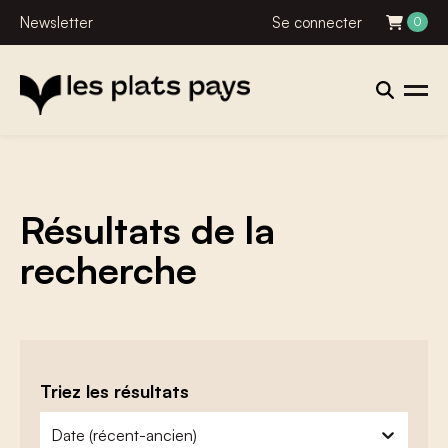
Newsletter
Se connecter
0
Résultats de la
recherche
Triez les résultats
zoeken - sorteer
trier le contenu