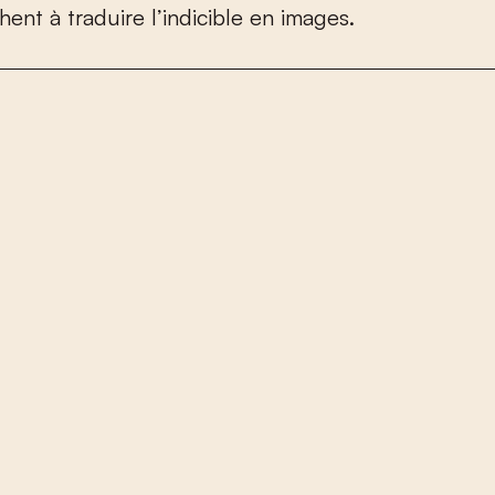
h
e
n
t
à
t
r
a
d
u
i
r
e
l
’
i
n
d
i
c
i
b
l
e
e
n
i
m
a
g
e
s
.