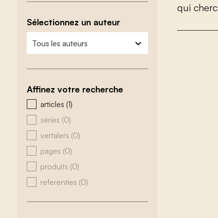
q
u
i
c
h
e
r
c
Sélectionnez un auteur
zoeken - auteurs
sélectionnez le contenu
Affinez votre recherche
zoeken - type
articles
(1)
séries
(0)
vertalers
(0)
pages
(0)
produits
(0)
referenties
(0)