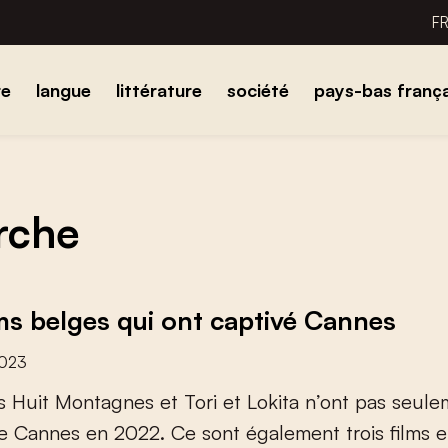
F
re
langue
littérature
société
pays-bas frança
erche
lms belges qui ont captivé Cannes
2023
s
H
u
i
t
M
o
n
t
a
g
n
e
s
e
t
T
o
r
i
e
t
L
o
k
i
t
a
n
’
o
n
t
p
a
s
s
e
u
l
e
e
C
a
n
n
e
s
e
n
2
0
2
2
.
C
e
s
o
n
t
é
g
a
l
e
m
e
n
t
t
r
o
i
s
f
l
m
s
e