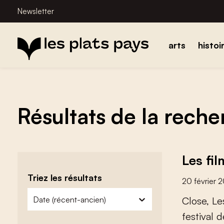
Newsletter
arts
histoi
Résultats de la rech
Les fi
Triez les résultats
20 février 
zoeken - sorteer
trier le contenu
C
l
o
s
e
,
L
e
f
e
s
t
i
v
a
l
d