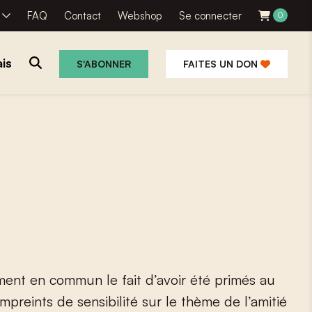
R
FAQ
Contact
Webshop
Se connecter
0
is
S'ABONNER
FAITES UN DON
m
e
n
t
e
n
c
o
m
m
u
n
l
e
f
a
i
t
d
’
a
v
o
i
r
é
t
é
p
r
i
m
é
s
a
u
m
p
r
e
i
n
t
s
d
e
s
e
n
s
i
b
i
l
i
t
é
s
u
r
l
e
t
h
è
m
e
d
e
l
’
a
m
i
t
i
é