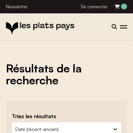
Newsletter
Se connecter
0
Résultats de la
recherche
Triez les résultats
zoeken - sorteer
trier le contenu