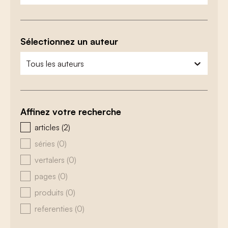
Sélectionnez un auteur
zoeken - auteurs
sélectionnez le contenu
Affinez votre recherche
zoeken - type
articles
(2)
séries
(0)
vertalers
(0)
pages
(0)
produits
(0)
referenties
(0)