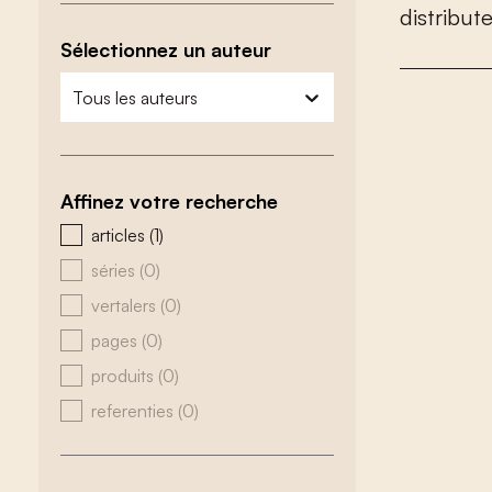
d
i
s
t
r
i
b
u
t
Sélectionnez un auteur
zoeken - auteurs
sélectionnez le contenu
Affinez votre recherche
zoeken - type
articles
(1)
séries
(0)
vertalers
(0)
pages
(0)
produits
(0)
referenties
(0)