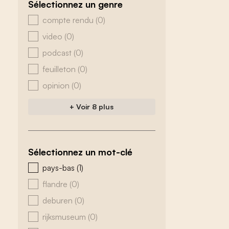
Sélectionnez un genre
zoeken - genre
compte rendu
(0)
video
(0)
podcast
(0)
feuilleton
(0)
opinion
(0)
+ Voir 8 plus
Sélectionnez un mot-clé
zoeken - tags
pays-bas
(1)
flandre
(0)
deburen
(0)
rijksmuseum
(0)