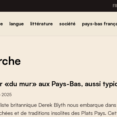
F
re
langue
littérature
société
pays-bas frança
erche
 «du mur» aux Pays-Bas, aussi typiq
e 2025
l
i
s
t
e
b
r
i
t
a
n
n
i
q
u
e
D
e
r
e
k
B
l
y
t
h
n
o
u
s
e
m
b
a
r
q
u
e
d
a
n
s
c
h
é
e
s
e
t
d
e
t
r
a
d
i
t
i
o
n
s
i
n
s
o
l
i
t
e
s
d
e
s
P
l
a
t
s
P
a
y
s
.
C
e
t