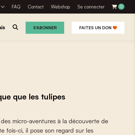
R
FAQ
Contact
Webshop
Se connecter
0
is
S'ABONNER
FAITES UN DON
ue que les tulipes
d
e
s
m
i
c
r
o
-
a
v
e
n
t
u
r
e
s
à
l
a
d
é
c
o
u
v
e
r
t
e
d
e
t
e
f
o
i
s
-
c
i
,
i
l
p
o
s
e
s
o
n
r
e
g
a
r
d
s
u
r
l
e
s