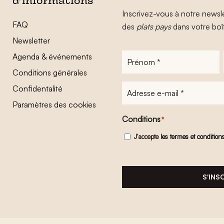
d’informations
Inscrivez-vous à notre newsle
FAQ
des
plats pays
dans votre boî
Newsletter
Agenda & événements
Prénom
*
Conditions générales
Adresse
Confidentalité
e-
Paramètres des cookies
mail
*
Conditions
*
J'accepte
les termes et condition
S'INS