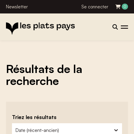
Newsletter
Se connecter
0
Résultats de la
recherche
Triez les résultats
zoeken - sorteer
trier le contenu