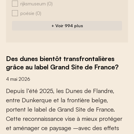
rijksmuseum
(0)
poésie
(0)
+ Voir 994 plus
Des dunes bientôt transfrontalières
grâce au label Grand Site de France?
4 mai 2026
D
e
p
u
i
s
l
’
é
t
é
2
0
2
5
,
l
e
s
D
u
n
e
s
d
e
F
l
a
n
d
r
e
,
e
n
t
r
e
D
u
n
k
e
r
q
u
e
e
t
l
a
f
r
o
n
t
i
è
r
e
b
e
l
g
e
,
p
o
r
t
e
n
t
l
e
l
a
b
e
l
d
e
G
r
a
n
d
S
i
t
e
d
e
F
r
a
n
c
e
.
C
e
t
t
e
r
e
c
o
n
n
a
i
s
s
a
n
c
e
v
i
s
e
à
m
i
e
u
x
p
r
o
t
é
g
e
r
e
t
a
m
é
n
a
g
e
r
c
e
p
a
y
s
a
g
e
–
a
v
e
c
d
e
s
e
f
e
t
s