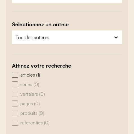
Sélectionnez un auteur
zoeken - auteurs
sélectionnez le contenu
Affinez votre recherche
zoeken - type
articles
(1)
séries
(0)
vertalers
(0)
pages
(0)
produits
(0)
referenties
(0)