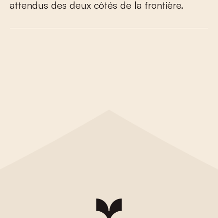
a
t
t
e
n
d
u
s
d
e
s
d
e
u
x
c
ô
t
é
s
d
e
l
a
f
r
o
n
t
i
è
r
e
.