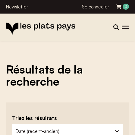
Newsletter
Se connecter
0
Résultats de la
recherche
Triez les résultats
zoeken - sorteer
trier le contenu