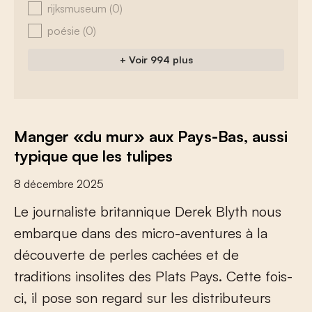
rijksmuseum
(0)
poésie
(0)
+ Voir 994 plus
Manger «du mur» aux Pays-Bas, aussi
typique que les tulipes
8 décembre 2025
L
e
j
o
u
r
n
a
l
i
s
t
e
b
r
i
t
a
n
n
i
q
u
e
D
e
r
e
k
B
l
y
t
h
n
o
u
s
e
m
b
a
r
q
u
e
d
a
n
s
d
e
s
m
i
c
r
o
-
a
v
e
n
t
u
r
e
s
à
l
a
d
é
c
o
u
v
e
r
t
e
d
e
p
e
r
l
e
s
c
a
c
h
é
e
s
e
t
d
e
t
r
a
d
i
t
i
o
n
s
i
n
s
o
l
i
t
e
s
d
e
s
P
l
a
t
s
P
a
y
s
.
C
e
t
t
e
f
o
i
s
-
c
i
,
i
l
p
o
s
e
s
o
n
r
e
g
a
r
d
s
u
r
l
e
s
d
i
s
t
r
i
b
u
t
e
u
r
s