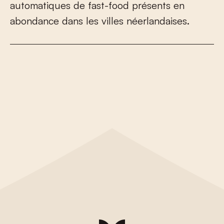
a
u
t
o
m
a
t
i
q
u
e
s
d
e
f
a
s
t
-
f
o
o
d
p
r
é
s
e
n
t
s
e
n
a
b
o
n
d
a
n
c
e
d
a
n
s
l
e
s
v
i
l
l
e
s
n
é
e
r
l
a
n
d
a
i
s
e
s
.