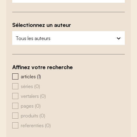
Sélectionnez un auteur
zoeken - auteurs
sélectionnez le contenu
Affinez votre recherche
zoeken - type
articles
(1)
séries
(0)
vertalers
(0)
pages
(0)
produits
(0)
referenties
(0)