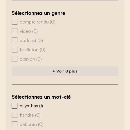
Sélectionnez un genre
zoeken - genre
compte rendu
(0)
video
(0)
podcast
(0)
feuilleton
(0)
opinion
(0)
+ Voir 8 plus
Sélectionnez un mot-clé
zoeken - tags
pays-bas
(1)
flandre
(0)
deburen
(0)