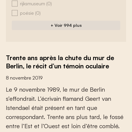
rijksmuseum
(0)
poésie
(0)
+ Voir 994 plus
Trente ans après la chute du mur de
Berlin, le récit d’un témoin oculaire
8 novembre 2019
L
e
9
n
o
v
e
m
b
r
e
1
9
8
9
,
l
e
m
u
r
d
e
B
e
r
l
i
n
s
’
e
f
o
n
d
r
a
i
t
.
L
’
é
c
r
i
v
a
i
n
f
a
m
a
n
d
G
e
e
r
t
v
a
n
I
s
t
e
n
d
a
e
l
é
t
a
i
t
p
r
é
s
e
n
t
e
n
t
a
n
t
q
u
e
c
o
r
r
e
s
p
o
n
d
a
n
t
.
T
r
e
n
t
e
a
n
s
p
l
u
s
t
a
r
d
,
l
e
f
o
s
s
é
e
n
t
r
e
l
’
E
s
t
e
t
l
’
O
u
e
s
t
e
s
t
l
o
i
n
d
’
ê
t
r
e
c
o
m
b
l
é
.