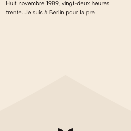
H
u
i
t
n
o
v
e
m
b
r
e
1
9
8
9
,
v
i
n
g
t
-
d
e
u
x
h
e
u
r
e
s
t
r
e
n
t
e
.
J
e
s
u
i
s
à
B
e
r
l
i
n
p
o
u
r
l
a
p
r
e