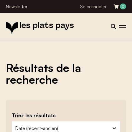
Newsletter
Se connecter
0
Résultats de la
recherche
Triez les résultats
zoeken - sorteer
trier le contenu