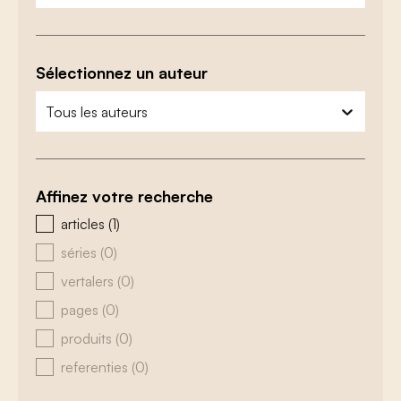
Sélectionnez un auteur
zoeken - auteurs
sélectionnez le contenu
Affinez votre recherche
zoeken - type
articles
(1)
séries
(0)
vertalers
(0)
pages
(0)
produits
(0)
referenties
(0)