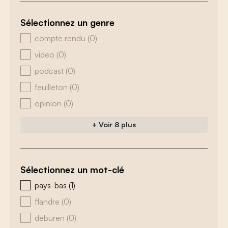
Sélectionnez un genre
zoeken - genre
compte rendu
(0)
video
(0)
podcast
(0)
feuilleton
(0)
opinion
(0)
+ Voir 8 plus
Sélectionnez un mot-clé
zoeken - tags
pays-bas
(1)
flandre
(0)
deburen
(0)