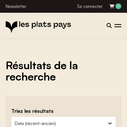
Newsletter
Se connecter
0
Résultats de la
recherche
Triez les résultats
zoeken - sorteer
trier le contenu