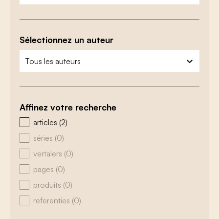
Sélectionnez un auteur
zoeken - auteurs
sélectionnez le contenu
Affinez votre recherche
zoeken - type
articles
(2)
séries
(0)
vertalers
(0)
pages
(0)
produits
(0)
referenties
(0)