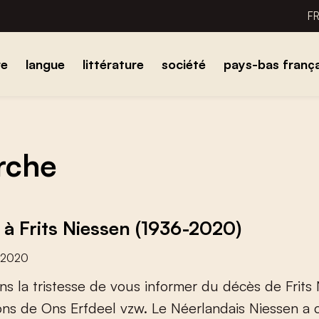
F
re
langue
littérature
société
pays-bas frança
erche
u à Frits Niessen (1936-2020)
 2020
n
s
l
a
t
r
i
s
t
e
s
s
e
d
e
v
o
u
s
i
n
f
o
r
m
e
r
d
u
d
é
c
è
s
d
e
F
r
i
t
s
o
n
s
d
e
O
n
s
E
r
f
d
e
e
l
v
z
w
.
L
e
N
é
e
r
l
a
n
d
a
i
s
N
i
e
s
s
e
n
a