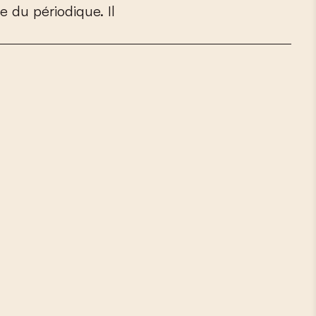
e
d
u
p
é
r
i
o
d
i
q
u
e
.
I
l