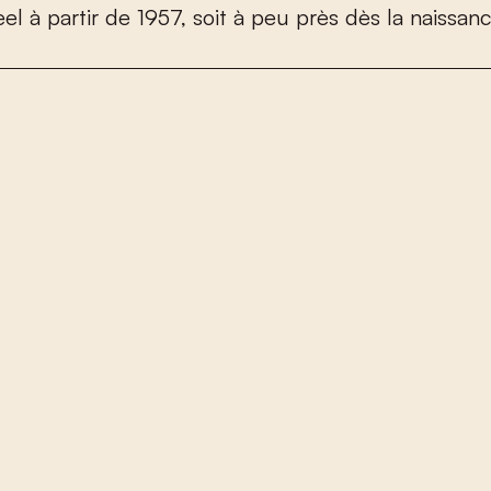
e
e
l
à
p
a
r
t
i
r
d
e
1
9
5
7
,
s
o
i
t
à
p
e
u
p
r
è
s
d
è
s
l
a
n
a
i
s
s
a
n
c