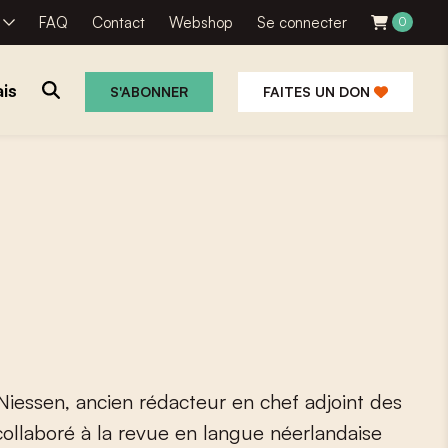
R
FAQ
Contact
Webshop
Se connecter
0
is
S'ABONNER
FAITES UN DON
N
i
e
s
s
e
n
,
a
n
c
i
e
n
r
é
d
a
c
t
e
u
r
e
n
c
h
e
f
a
d
j
o
i
n
t
d
e
s
c
o
l
l
a
b
o
r
é
à
l
a
r
e
v
u
e
e
n
l
a
n
g
u
e
n
é
e
r
l
a
n
d
a
i
s
e