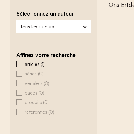
O
n
s
E
r
f
d
Sélectionnez un auteur
zoeken - auteurs
sélectionnez le contenu
Affinez votre recherche
zoeken - type
articles
(1)
séries
(0)
vertalers
(0)
pages
(0)
produits
(0)
referenties
(0)