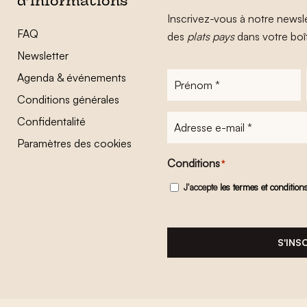
d’informations
Inscrivez-vous à notre newsle
FAQ
des
plats pays
dans votre boî
Newsletter
Agenda & événements
Prénom
*
Conditions générales
Adresse
Confidentalité
e-
Paramètres des cookies
mail
*
Conditions
*
J'accepte
les termes et condition
S'INS