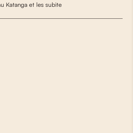
a
u
K
a
t
a
n
g
a
e
t
l
e
s
s
u
b
i
t
e