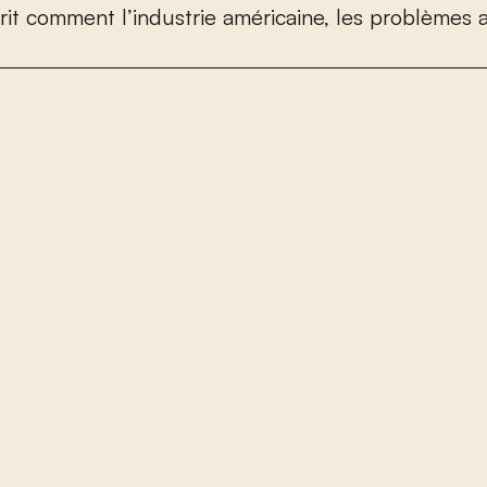
r
i
t
c
o
m
m
e
n
t
l
’
i
n
d
u
s
t
r
i
e
a
m
é
r
i
c
a
i
n
e
,
l
e
s
p
r
o
b
l
è
m
e
s