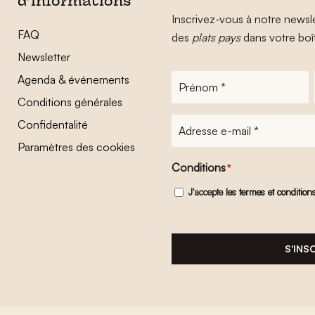
d’informations
Inscrivez-vous à notre newsle
FAQ
des
plats pays
dans votre boî
Newsletter
Agenda & événements
Prénom
*
Conditions générales
Adresse
Confidentalité
e-
Paramètres des cookies
mail
*
Conditions
*
J'accepte
les termes et condition
S'INS