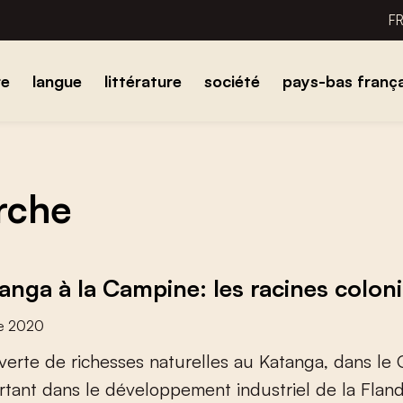
F
re
langue
littérature
société
pays-bas frança
erche
anga à la Campine: les racines coloni
e 2020
v
e
r
t
e
d
e
r
i
c
h
e
s
s
e
s
n
a
t
u
r
e
l
l
e
s
a
u
K
a
t
a
n
g
a
,
d
a
n
s
l
e
r
t
a
n
t
d
a
n
s
l
e
d
é
v
e
l
o
p
p
e
m
e
n
t
i
n
d
u
s
t
r
i
e
l
d
e
l
a
F
l
a
n