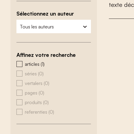
t
e
x
t
e
d
é
c
Sélectionnez un auteur
zoeken - auteurs
sélectionnez le contenu
Affinez votre recherche
zoeken - type
articles
(1)
séries
(0)
vertalers
(0)
pages
(0)
produits
(0)
referenties
(0)