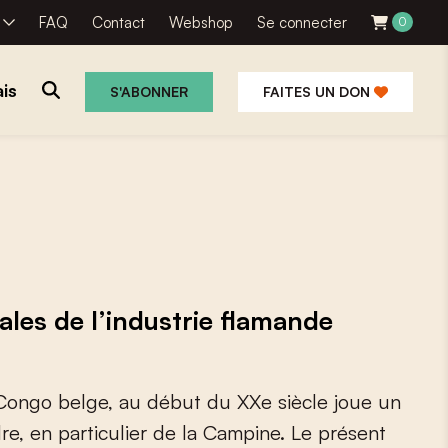
R
FAQ
Contact
Webshop
Se connecter
0
is
S'ABONNER
FAITES UN DON
ales de l’industrie flamande
C
o
n
g
o
b
e
l
g
e
,
a
u
d
é
b
u
t
d
u
X
X
e
s
i
è
c
l
e
j
o
u
e
u
n
d
r
e
,
e
n
p
a
r
t
i
c
u
l
i
e
r
d
e
l
a
C
a
m
p
i
n
e
.
L
e
p
r
é
s
e
n
t