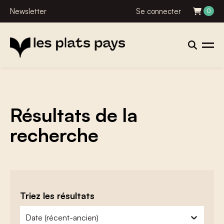
Newsletter
Se connecter
0
Résultats de la
recherche
Triez les résultats
zoeken - sorteer
trier le contenu