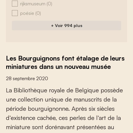
rijksmuseum
(0)
poésie
(0)
+ Voir 994 plus
Les Bourguignons font étalage de leurs
miniatures dans un nouveau musée
28 septembre 2020
L
a
B
i
b
l
i
o
t
h
è
q
u
e
r
o
y
a
l
e
d
e
B
e
l
g
i
q
u
e
p
o
s
s
è
d
e
u
n
e
c
o
l
l
e
c
t
i
o
n
u
n
i
q
u
e
d
e
m
a
n
u
s
c
r
i
t
s
d
e
l
a
p
é
r
i
o
d
e
b
o
u
r
g
u
i
g
n
o
n
n
e
.
A
p
r
è
s
s
i
x
s
i
è
c
l
e
s
d
’
e
x
i
s
t
e
n
c
e
c
a
c
h
é
e
,
c
e
s
p
e
r
l
e
s
d
e
l
’
a
r
t
d
e
l
a
m
i
n
i
a
t
u
r
e
s
o
n
t
d
o
r
é
n
a
v
a
n
t
p
r
é
s
e
n
t
é
e
s
a
u