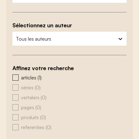
Sélectionnez un auteur
zoeken - auteurs
sélectionnez le contenu
Affinez votre recherche
zoeken - type
articles
(1)
séries
(0)
vertalers
(0)
pages
(0)
produits
(0)
referenties
(0)