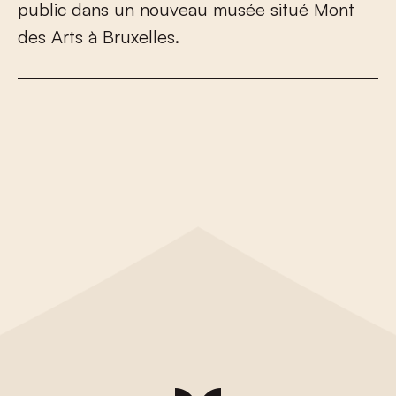
p
u
b
l
i
c
d
a
n
s
u
n
n
o
u
v
e
a
u
m
u
s
é
e
s
i
t
u
é
M
o
n
t
d
e
s
A
r
t
s
à
B
r
u
x
e
l
l
e
s
.