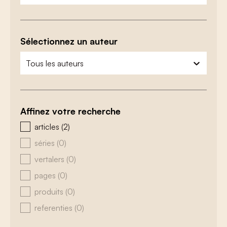
Sélectionnez un auteur
zoeken - auteurs
sélectionnez le contenu
Affinez votre recherche
zoeken - type
articles
(2)
séries
(0)
vertalers
(0)
pages
(0)
produits
(0)
referenties
(0)