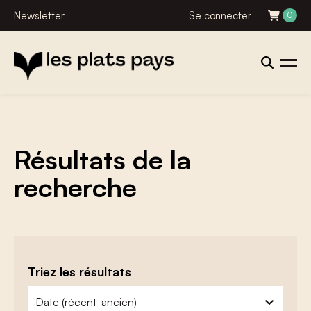
Newsletter
Se connecter
0
Résultats de la
recherche
Triez les résultats
zoeken - sorteer
trier le contenu