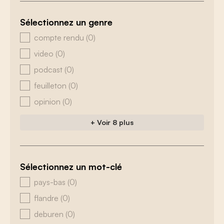
Sélectionnez un genre
zoeken - genre
compte rendu
(0)
video
(0)
podcast
(0)
feuilleton
(0)
opinion
(0)
+ Voir 8 plus
Sélectionnez un mot-clé
zoeken - tags
pays-bas
(0)
flandre
(0)
deburen
(0)