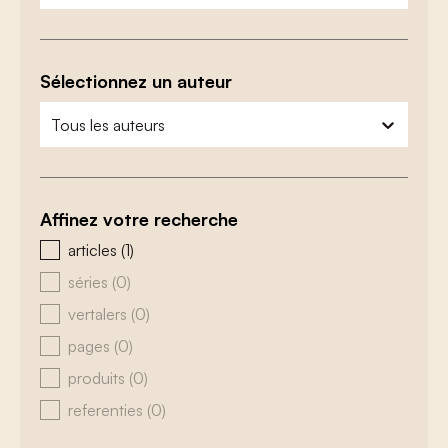
Sélectionnez un auteur
zoeken - auteurs
sélectionnez le contenu
Affinez votre recherche
zoeken - type
articles
(1)
séries
(0)
vertalers
(0)
pages
(0)
produits
(0)
referenties
(0)