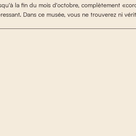
s
q
u
'
à
l
a
f
n
d
u
m
o
i
s
d
'
o
c
t
o
b
r
e
,
c
o
m
p
l
è
t
e
m
e
n
t
«
c
o
r
é
r
e
s
s
a
n
t
.
D
a
n
s
c
e
m
u
s
é
e
,
v
o
u
s
n
e
t
r
o
u
v
e
r
e
z
n
i
v
é
r
i