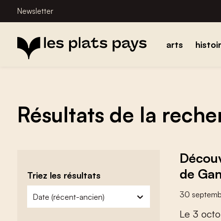
Newsletter
arts
histoi
Résultats de la rech
Découv
de Ga
Triez les résultats
zoeken - sorteer
trier le contenu
30 septem
L
e
3
o
c
t
o