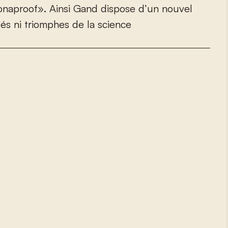
o
n
a
p
r
o
o
f
»
.
A
i
n
s
i
G
a
n
d
d
i
s
p
o
s
e
d
’
u
n
n
o
u
v
e
l
t
é
s
n
i
t
r
i
o
m
p
h
e
s
d
e
l
a
s
c
i
e
n
c
e