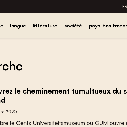
F
re
langue
littérature
société
pays-bas frança
erche
rez le cheminement tumultueux du sci
nd
bre 2020
b
r
e
l
e
G
e
n
t
s
U
n
i
v
e
r
s
i
t
e
i
t
s
m
u
s
e
u
m
o
u
G
U
M
o
u
v
r
e