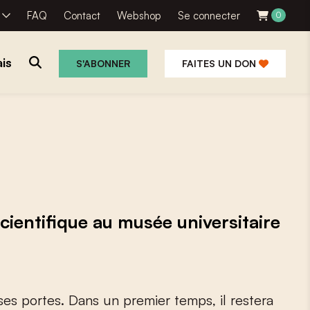
R
FAQ
Contact
Webshop
Se connecter
0
is
S'ABONNER
FAITES UN DON
entifique au musée universitaire
s
e
s
p
o
r
t
e
s
.
D
a
n
s
u
n
p
r
e
m
i
e
r
t
e
m
p
s
,
i
l
r
e
s
t
e
r
a