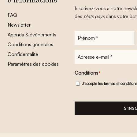
d’informations
Inscrivez-vous à notre newsle
FAQ
des
plats pays
dans votre boî
Newsletter
Agenda & événements
Prénom
*
Conditions générales
Adresse
Confidentalité
e-
Paramètres des cookies
mail
*
Conditions
*
J'accepte
les termes et condition
S'INS