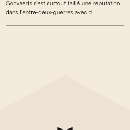
G
o
o
v
a
e
r
t
s
s
’
e
s
t
s
u
r
t
o
u
t
t
a
i
l
l
é
u
n
e
r
é
p
u
t
a
t
i
o
n
d
a
n
s
l
’
e
n
t
r
e
-
d
e
u
x
-
g
u
e
r
r
e
s
a
v
e
c
d