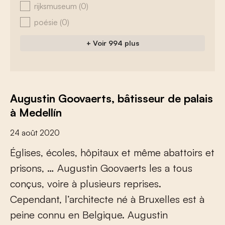
rijksmuseum
(0)
poésie
(0)
+ Voir 994 plus
Augustin Goovaerts, bâtisseur de palais
à Medellín
24 août 2020
É
g
l
i
s
e
s
,
é
c
o
l
e
s
,
h
ô
p
i
t
a
u
x
e
t
m
ê
m
e
a
b
a
t
t
o
i
r
s
e
t
p
r
i
s
o
n
s
,
…
A
u
g
u
s
t
i
n
G
o
o
v
a
e
r
t
s
l
e
s
a
t
o
u
s
c
o
n
ç
u
s
,
v
o
i
r
e
à
p
l
u
s
i
e
u
r
s
r
e
p
r
i
s
e
s
.
C
e
p
e
n
d
a
n
t
,
l
’
a
r
c
h
i
t
e
c
t
e
n
é
à
B
r
u
x
e
l
l
e
s
e
s
t
à
p
e
i
n
e
c
o
n
n
u
e
n
B
e
l
g
i
q
u
e
.
A
u
g
u
s
t
i
n