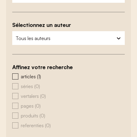
Sélectionnez un auteur
zoeken - auteurs
sélectionnez le contenu
Affinez votre recherche
zoeken - type
articles
(1)
séries
(0)
vertalers
(0)
pages
(0)
produits
(0)
referenties
(0)