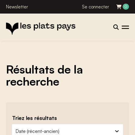
Newsletter
Se connecter
0
Résultats de la
recherche
Triez les résultats
zoeken - sorteer
trier le contenu