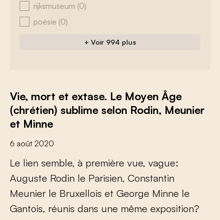
rijksmuseum
(0)
poésie
(0)
+ Voir 994 plus
Vie, mort et extase. Le Moyen Âge
(chrétien) sublime selon Rodin, Meunier
et Minne
6 août 2020
L
e
l
i
e
n
s
e
m
b
l
e
,
à
p
r
e
m
i
è
r
e
v
u
e
,
v
a
g
u
e
:
A
u
g
u
s
t
e
R
o
d
i
n
l
e
P
a
r
i
s
i
e
n
,
C
o
n
s
t
a
n
t
i
n
M
e
u
n
i
e
r
l
e
B
r
u
x
e
l
l
o
i
s
e
t
G
e
o
r
g
e
M
i
n
n
e
l
e
G
a
n
t
o
i
s
,
r
é
u
n
i
s
d
a
n
s
u
n
e
m
ê
m
e
e
x
p
o
s
i
t
i
o
n
?