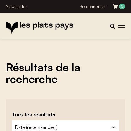
Newsletter
Se connecter
0
Résultats de la
recherche
Triez les résultats
zoeken - sorteer
trier le contenu