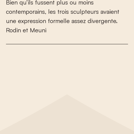
B
i
e
n
q
u
’
i
l
s
f
u
s
s
e
n
t
p
l
u
s
o
u
m
o
i
n
s
c
o
n
t
e
m
p
o
r
a
i
n
s
,
l
e
s
t
r
o
i
s
s
c
u
l
p
t
e
u
r
s
a
v
a
i
e
n
t
u
n
e
e
x
p
r
e
s
s
i
o
n
f
o
r
m
e
l
l
e
a
s
s
e
z
d
i
v
e
r
g
e
n
t
e
.
R
o
d
i
n
e
t
M
e
u
n
i