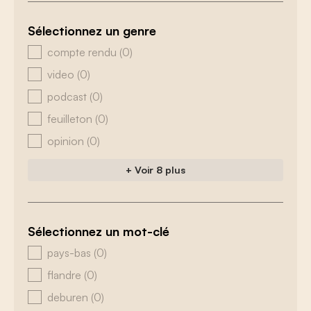
Sélectionnez un genre
zoeken - genre
compte rendu
(0)
video
(0)
podcast
(0)
feuilleton
(0)
opinion
(0)
+ Voir 8 plus
Sélectionnez un mot-clé
zoeken - tags
pays-bas
(0)
flandre
(0)
deburen
(0)