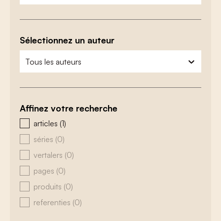
Sélectionnez un auteur
zoeken - auteurs
sélectionnez le contenu
Affinez votre recherche
zoeken - type
articles
(1)
séries
(0)
vertalers
(0)
pages
(0)
produits
(0)
referenties
(0)