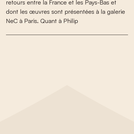
r
e
t
o
u
r
s
e
n
t
r
e
l
a
F
r
a
n
c
e
e
t
l
e
s
P
a
y
s
-
B
a
s
e
t
d
o
n
t
l
e
s
œ
u
v
r
e
s
s
o
n
t
p
r
é
s
e
n
t
é
e
s
à
l
a
g
a
l
e
r
i
e
N
e
C
à
P
a
r
i
s
.
Q
u
a
n
t
à
P
h
i
l
i
p