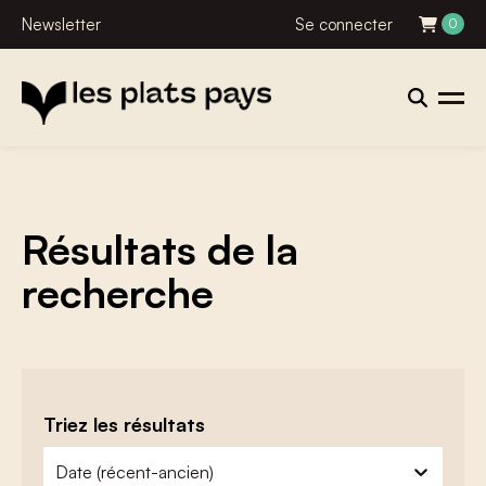
Newsletter
Se connecter
0
Résultats de la
recherche
Triez les résultats
zoeken - sorteer
trier le contenu