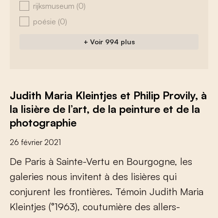
rijksmuseum
(0)
poésie
(0)
+ Voir 994 plus
Judith Maria Kleintjes et Philip Provily, à
la lisière de l’art, de la peinture et de la
photographie
26 février 2021
D
e
P
a
r
i
s
à
S
a
i
n
t
e
-
V
e
r
t
u
e
n
B
o
u
r
g
o
g
n
e
,
l
e
s
g
a
l
e
r
i
e
s
n
o
u
s
i
n
v
i
t
e
n
t
à
d
e
s
l
i
s
i
è
r
e
s
q
u
i
c
o
n
j
u
r
e
n
t
l
e
s
f
r
o
n
t
i
è
r
e
s
.
T
é
m
o
i
n
J
u
d
i
t
h
M
a
r
i
a
K
l
e
i
n
t
j
e
s
(
°
1
9
6
3
)
,
c
o
u
t
u
m
i
è
r
e
d
e
s
a
l
l
e
r
s
-