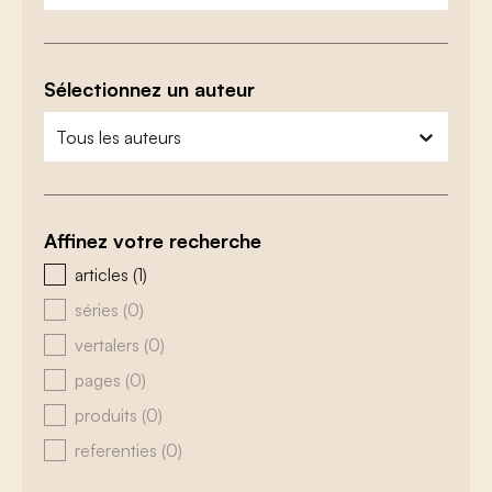
Sélectionnez un auteur
zoeken - auteurs
sélectionnez le contenu
Affinez votre recherche
zoeken - type
articles
(1)
séries
(0)
vertalers
(0)
pages
(0)
produits
(0)
referenties
(0)