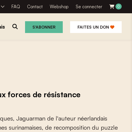
R
FAQ
Contact
Webshop
Se connecter
0
is
S'ABONNER
FAITES UN DON
ux forces de résistance
q
u
e
s
,
J
a
g
u
a
r
m
a
n
d
e
l
'
a
u
t
e
u
r
n
é
e
r
l
a
n
d
a
i
s
n
e
s
s
u
r
i
n
a
m
a
i
s
e
s
,
d
e
r
e
c
o
m
p
o
s
i
t
i
o
n
d
u
p
u
z
z
l
e