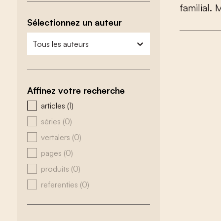
f
a
m
i
l
i
a
l
.
Sélectionnez un auteur
zoeken - auteurs
sélectionnez le contenu
Affinez votre recherche
zoeken - type
articles
(1)
séries
(0)
vertalers
(0)
pages
(0)
produits
(0)
referenties
(0)