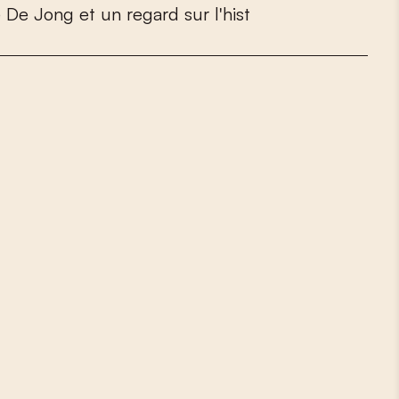
e
D
e
J
o
n
g
e
t
u
n
r
e
g
a
r
d
s
u
r
l
'
h
i
s
t