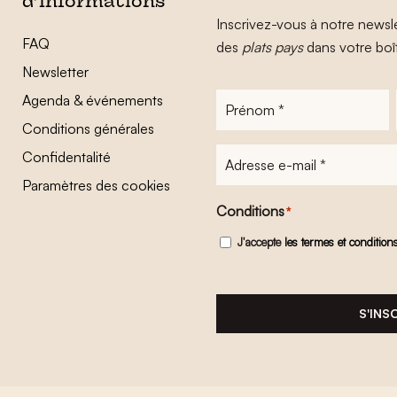
d’informations
Inscrivez-vous à notre newsle
FAQ
des
plats pays
dans votre boî
Newsletter
Agenda & événements
Prénom
*
Conditions générales
Adresse
Confidentalité
e-
Paramètres des cookies
mail
*
Conditions
*
J'accepte
les termes et condition
S'INS