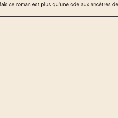
M
a
i
s
c
e
r
o
m
a
n
e
s
t
p
l
u
s
q
u
'
u
n
e
o
d
e
a
u
x
a
n
c
ê
t
r
e
s
d