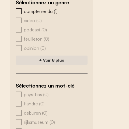
Sélectionnez un genre
zoeken - genre
compte rendu
(1)
video
(0)
podcast
(0)
feuilleton
(0)
opinion
(0)
+ Voir 8 plus
Sélectionnez un mot-clé
zoeken - tags
pays-bas
(0)
flandre
(0)
deburen
(0)
rijksmuseum
(0)