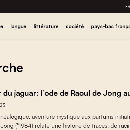
F
re
langue
littérature
société
pays-bas frança
erche
t du jaguar: l’ode de Raoul de Jong a
023
é
n
é
a
l
o
g
i
q
u
e
,
a
v
e
n
t
u
r
e
m
y
s
t
i
q
u
e
a
u
x
p
a
r
f
u
m
s
i
n
i
t
i
a
t
i
J
o
n
g
(
°
1
9
8
4
)
r
e
l
a
t
e
u
n
e
h
i
s
t
o
i
r
e
d
e
t
r
a
c
e
s
,
d
e
r
a
c
i