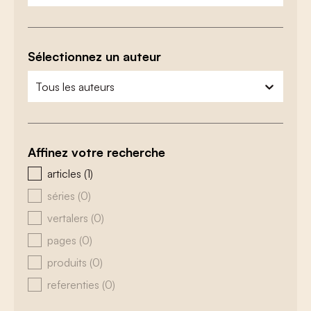
Sélectionnez un auteur
zoeken - auteurs
sélectionnez le contenu
Affinez votre recherche
zoeken - type
articles
(1)
séries
(0)
vertalers
(0)
pages
(0)
produits
(0)
referenties
(0)