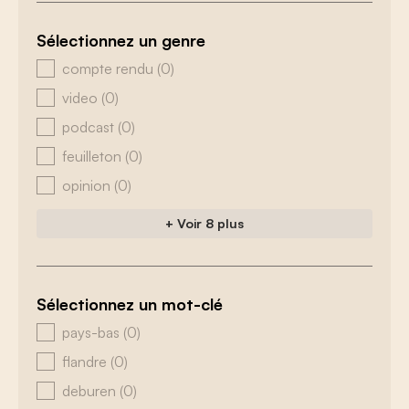
Sélectionnez un genre
zoeken - genre
compte rendu
(0)
video
(0)
podcast
(0)
feuilleton
(0)
opinion
(0)
+ Voir 8 plus
Sélectionnez un mot-clé
zoeken - tags
pays-bas
(0)
flandre
(0)
deburen
(0)