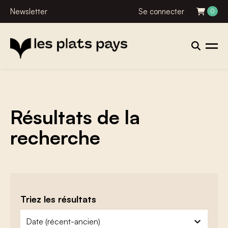
Newsletter
Se connecter
0
Résultats de la
recherche
Triez les résultats
zoeken - sorteer
trier le contenu