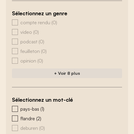
Sélectionnez un genre
zoeken - genre
compte rendu
(0)
video
(0)
podcast
(0)
feuilleton
(0)
opinion
(0)
+ Voir 8 plus
Sélectionnez un mot-clé
zoeken - tags
pays-bas
(1)
flandre
(2)
deburen
(0)