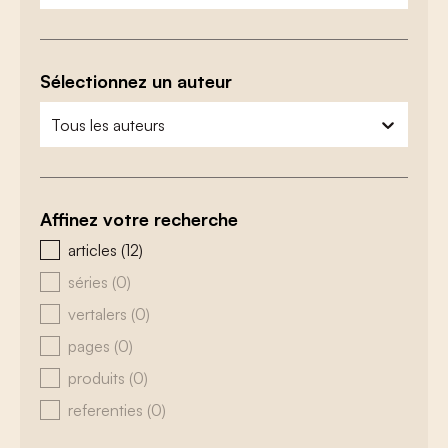
Sélectionnez un auteur
zoeken - auteurs
sélectionnez le contenu
Affinez votre recherche
zoeken - type
articles
(12)
séries
(0)
vertalers
(0)
pages
(0)
produits
(0)
referenties
(0)