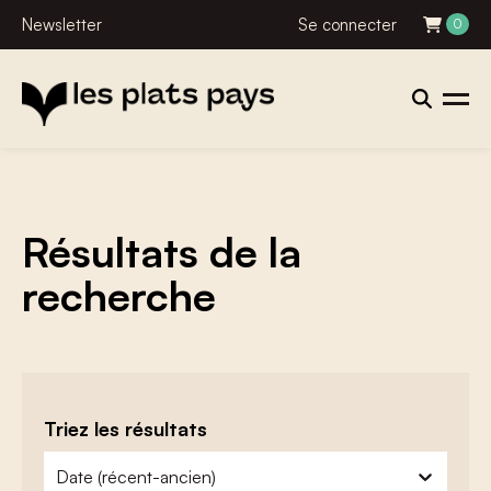
Newsletter
Se connecter
0
Résultats de la
recherche
Triez les résultats
zoeken - sorteer
trier le contenu