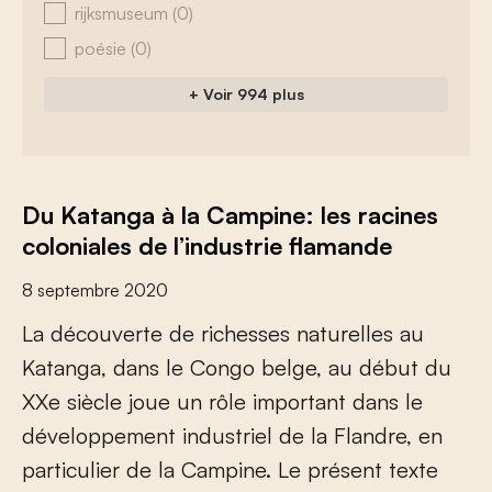
rijksmuseum
(0)
poésie
(0)
+ Voir 994 plus
Du Katanga à la Campine: les racines
coloniales de l’industrie flamande
8 septembre 2020
L
a
d
é
c
o
u
v
e
r
t
e
d
e
r
i
c
h
e
s
s
e
s
n
a
t
u
r
e
l
l
e
s
a
u
K
a
t
a
n
g
a
,
d
a
n
s
l
e
C
o
n
g
o
b
e
l
g
e
,
a
u
d
é
b
u
t
d
u
X
X
e
s
i
è
c
l
e
j
o
u
e
u
n
r
ô
l
e
i
m
p
o
r
t
a
n
t
d
a
n
s
l
e
d
é
v
e
l
o
p
p
e
m
e
n
t
i
n
d
u
s
t
r
i
e
l
d
e
l
a
F
l
a
n
d
r
e
,
e
n
p
a
r
t
i
c
u
l
i
e
r
d
e
l
a
C
a
m
p
i
n
e
.
L
e
p
r
é
s
e
n
t
t
e
x
t
e