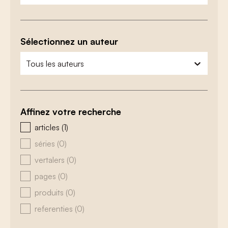
Sélectionnez un auteur
zoeken - auteurs
sélectionnez le contenu
Affinez votre recherche
zoeken - type
articles
(1)
séries
(0)
vertalers
(0)
pages
(0)
produits
(0)
referenties
(0)