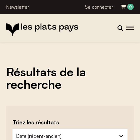
Newsletter
Se connecter
0
Résultats de la
recherche
Triez les résultats
zoeken - sorteer
trier le contenu