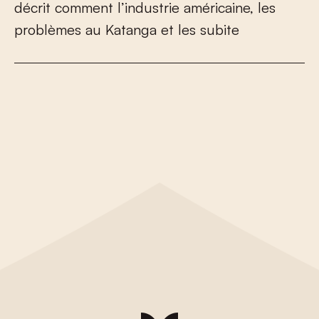
d
é
c
r
i
t
c
o
m
m
e
n
t
l
’
i
n
d
u
s
t
r
i
e
a
m
é
r
i
c
a
i
n
e
,
l
e
s
p
r
o
b
l
è
m
e
s
a
u
K
a
t
a
n
g
a
e
t
l
e
s
s
u
b
i
t
e