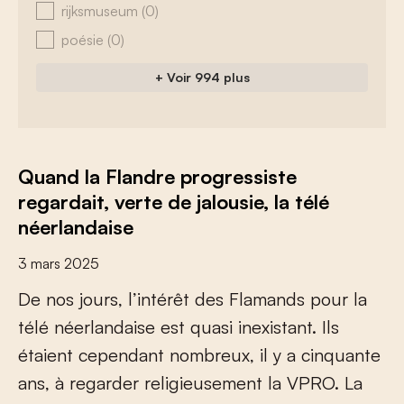
rijksmuseum
(0)
poésie
(0)
+ Voir 994 plus
Quand la Flandre progressiste
regardait, verte de jalousie, la télé
néerlandaise
3 mars 2025
D
e
n
o
s
j
o
u
r
s
,
l
’
i
n
t
é
r
ê
t
d
e
s
F
l
a
m
a
n
d
s
p
o
u
r
l
a
t
é
l
é
n
é
e
r
l
a
n
d
a
i
s
e
e
s
t
q
u
a
s
i
i
n
e
x
i
s
t
a
n
t
.
I
l
s
é
t
a
i
e
n
t
c
e
p
e
n
d
a
n
t
n
o
m
b
r
e
u
x
,
i
l
y
a
c
i
n
q
u
a
n
t
e
a
n
s
,
à
r
e
g
a
r
d
e
r
r
e
l
i
g
i
e
u
s
e
m
e
n
t
l
a
V
P
R
O
.
L
a