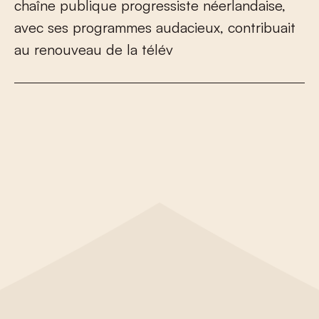
c
h
a
î
n
e
p
u
b
l
i
q
u
e
p
r
o
g
r
e
s
s
i
s
t
e
n
é
e
r
l
a
n
d
a
i
s
e
,
a
v
e
c
s
e
s
p
r
o
g
r
a
m
m
e
s
a
u
d
a
c
i
e
u
x
,
c
o
n
t
r
i
b
u
a
i
t
a
u
r
e
n
o
u
v
e
a
u
d
e
l
a
t
é
l
é
v