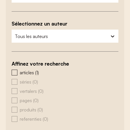
Sélectionnez un auteur
zoeken - auteurs
sélectionnez le contenu
Affinez votre recherche
zoeken - type
articles
(1)
séries
(0)
vertalers
(0)
pages
(0)
produits
(0)
referenties
(0)