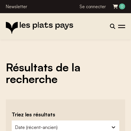
Newsletter
Se connecter
0
Résultats de la
recherche
Triez les résultats
zoeken - sorteer
trier le contenu