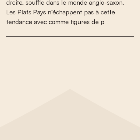
d
r
o
i
t
e
,
s
o
u
f
e
d
a
n
s
l
e
m
o
n
d
e
a
n
g
l
o
-
s
a
x
o
n
.
L
e
s
P
l
a
t
s
P
a
y
s
n
’
é
c
h
a
p
p
e
n
t
p
a
s
à
c
e
t
t
e
t
e
n
d
a
n
c
e
a
v
e
c
c
o
m
m
e
f
g
u
r
e
s
d
e
p