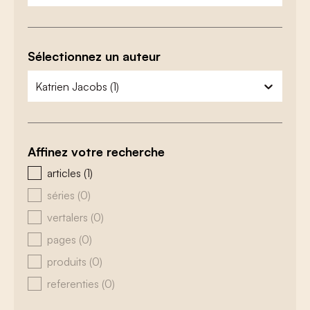
Sélectionnez un auteur
zoeken - auteurs
sélectionnez le contenu
Affinez votre recherche
zoeken - type
articles
(1)
séries
(0)
vertalers
(0)
pages
(0)
produits
(0)
referenties
(0)