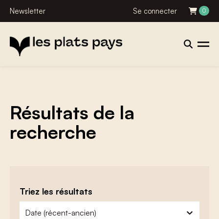
Newsletter
Se connecter
0
Résultats de la
recherche
Triez les résultats
zoeken - sorteer
trier le contenu