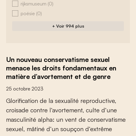
rijksmuseum
(0)
poésie
(0)
+ Voir 994 plus
Un nouveau conservatisme sexuel
menace les droits fondamentaux en
matière d’avortement et de genre
25 octobre 2023
G
l
o
r
i
f
c
a
t
i
o
n
d
e
l
a
s
e
x
u
a
l
i
t
é
r
e
p
r
o
d
u
c
t
i
v
e
,
c
r
o
i
s
a
d
e
c
o
n
t
r
e
l
’
a
v
o
r
t
e
m
e
n
t
,
c
u
l
t
e
d
’
u
n
e
m
a
s
c
u
l
i
n
i
t
é
a
l
p
h
a
:
u
n
v
e
n
t
d
e
c
o
n
s
e
r
v
a
t
i
s
m
e
s
e
x
u
e
l
,
m
â
t
i
n
é
d
’
u
n
s
o
u
p
ç
o
n
d
’
e
x
t
r
ê
m
e