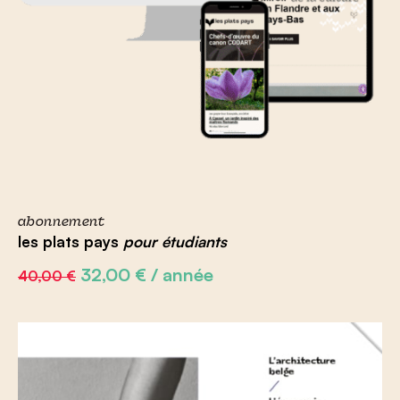
abonnement
les plats pays
pour étudiants
Le
Le
32,00
€
/ année
40,00
€
prix
prix
initial
actuel
était :
est :
40,00 €.
32,00 €.