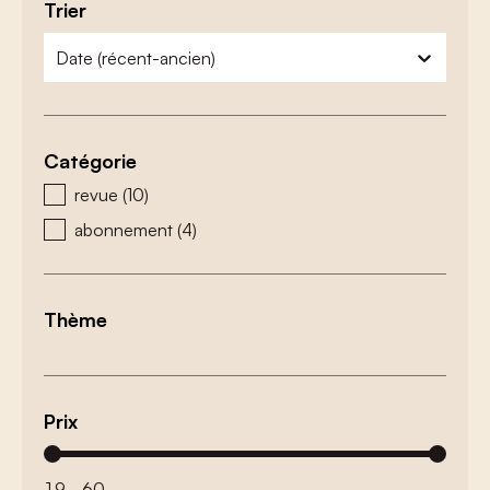
Trier
webshop - sortering
trier le contenu
Catégorie
webshop - categorie
revue
(10)
abonnement
(4)
Thème
Prix
webshop - prijs
19 - 60