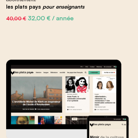
abonnement
les plats pays
pour enseignants
Le
Le
32,00
€
/ année
40,00
€
prix
prix
initial
actuel
était :
est :
40,00 €.
32,00 €.