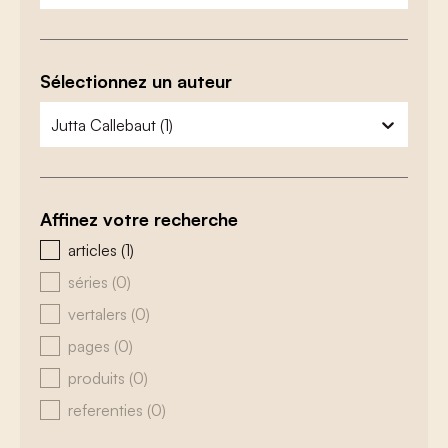
Sélectionnez un auteur
zoeken - auteurs
sélectionnez le contenu
Affinez votre recherche
zoeken - type
articles
(1)
séries
(0)
vertalers
(0)
pages
(0)
produits
(0)
referenties
(0)