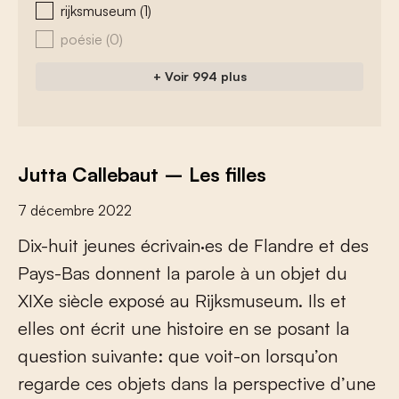
rijksmuseum
(1)
poésie
(0)
+ Voir 994 plus
Jutta Callebaut – Les filles
7 décembre 2022
D
i
x
-
h
u
i
t
j
e
u
n
e
s
é
c
r
i
v
a
i
n
·
e
s
d
e
F
l
a
n
d
r
e
e
t
d
e
s
P
a
y
s
-
B
a
s
d
o
n
n
e
n
t
l
a
p
a
r
o
l
e
à
u
n
o
b
j
e
t
d
u
X
I
X
e
s
i
è
c
l
e
e
x
p
o
s
é
a
u
R
i
j
k
s
m
u
s
e
u
m
.
I
l
s
e
t
e
l
l
e
s
o
n
t
é
c
r
i
t
u
n
e
h
i
s
t
o
i
r
e
e
n
s
e
p
o
s
a
n
t
l
a
q
u
e
s
t
i
o
n
s
u
i
v
a
n
t
e
:
q
u
e
v
o
i
t
-
o
n
l
o
r
s
q
u
’
o
n
r
e
g
a
r
d
e
c
e
s
o
b
j
e
t
s
d
a
n
s
l
a
p
e
r
s
p
e
c
t
i
v
e
d
’
u
n
e