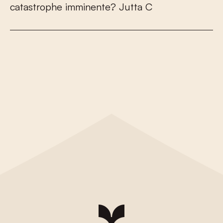
c
a
t
a
s
t
r
o
p
h
e
i
m
m
i
n
e
n
t
e
?
J
u
t
t
a
C