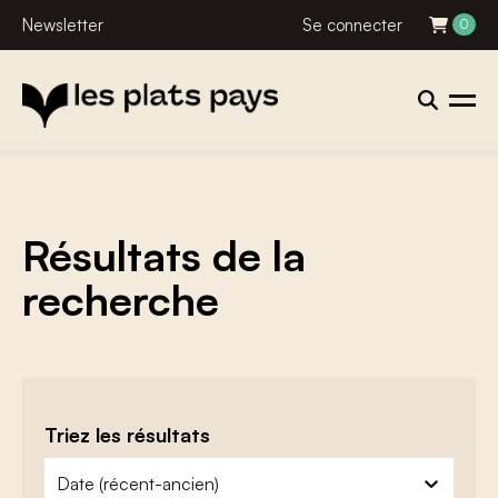
Newsletter
Se connecter
0
Résultats de la
recherche
Triez les résultats
zoeken - sorteer
trier le contenu