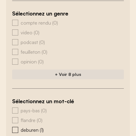
Sélectionnez un genre
zoeken - genre
compte rendu
(0)
video
(0)
podcast
(0)
feuilleton
(0)
opinion
(0)
+ Voir 8 plus
Sélectionnez un mot-clé
zoeken - tags
pays-bas
(0)
flandre
(0)
deburen
(1)