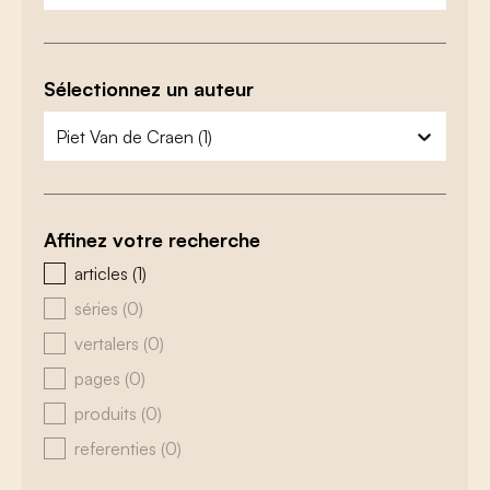
Sélectionnez un auteur
zoeken - auteurs
sélectionnez le contenu
Affinez votre recherche
zoeken - type
articles
(1)
séries
(0)
vertalers
(0)
pages
(0)
produits
(0)
referenties
(0)