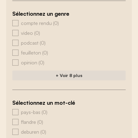
Sélectionnez un genre
zoeken - genre
compte rendu
(0)
video
(0)
podcast
(0)
feuilleton
(0)
opinion
(0)
+ Voir 8 plus
Sélectionnez un mot-clé
zoeken - tags
pays-bas
(0)
flandre
(0)
deburen
(0)