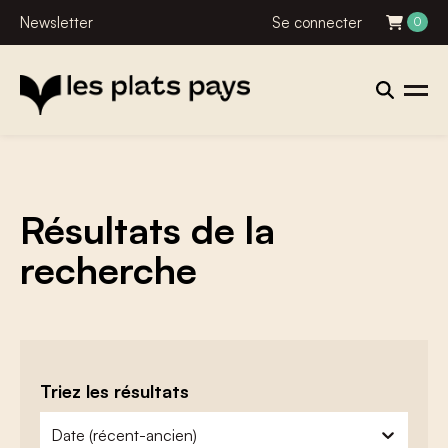
Newsletter
Se connecter
0
Résultats de la
recherche
Triez les résultats
zoeken - sorteer
trier le contenu