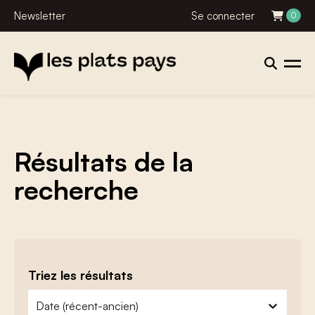
Newsletter
Se connecter
0
Résultats de la
recherche
Triez les résultats
zoeken - sorteer
trier le contenu