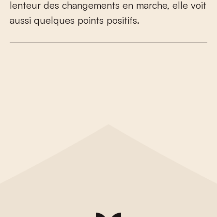
l
e
n
t
e
u
r
d
e
s
c
h
a
n
g
e
m
e
n
t
s
e
n
m
a
r
c
h
e
,
e
l
l
e
v
o
i
t
a
u
s
s
i
q
u
e
l
q
u
e
s
p
o
i
n
t
s
p
o
s
i
t
i
f
s
.