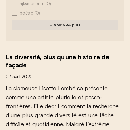
rijksmuseum
(0)
poésie
(0)
+ Voir 994 plus
La diversité, plus qu’une histoire de
façade
27 avril 2022
L
a
s
l
a
m
e
u
s
e
L
i
s
e
t
t
e
L
o
m
b
é
s
e
p
r
é
s
e
n
t
e
c
o
m
m
e
u
n
e
a
r
t
i
s
t
e
p
l
u
r
i
e
l
l
e
e
t
p
a
s
s
e
-
f
r
o
n
t
i
è
r
e
s
.
E
l
l
e
d
é
c
r
i
t
c
o
m
m
e
n
t
l
a
r
e
c
h
e
r
c
h
e
d
'
u
n
e
p
l
u
s
g
r
a
n
d
e
d
i
v
e
r
s
i
t
é
e
s
t
u
n
e
t
â
c
h
e
d
i
f
c
i
l
e
e
t
q
u
o
t
i
d
i
e
n
n
e
.
M
a
l
g
r
é
l
’
e
x
t
r
ê
m
e