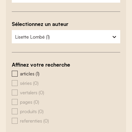
Sélectionnez un auteur
zoeken - auteurs
sélectionnez le contenu
Affinez votre recherche
zoeken - type
articles
(1)
séries
(0)
vertalers
(0)
pages
(0)
produits
(0)
referenties
(0)