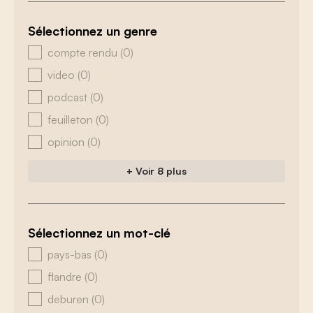
Sélectionnez un genre
zoeken - genre
compte rendu
(0)
video
(0)
podcast
(0)
feuilleton
(0)
opinion
(0)
+ Voir 8 plus
Sélectionnez un mot-clé
zoeken - tags
pays-bas
(0)
flandre
(0)
deburen
(0)