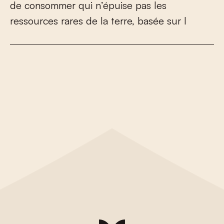
d
e
c
o
n
s
o
m
m
e
r
q
u
i
n
’
é
p
u
i
s
e
p
a
s
l
e
s
r
e
s
s
o
u
r
c
e
s
r
a
r
e
s
d
e
l
a
t
e
r
r
e
,
b
a
s
é
e
s
u
r
l