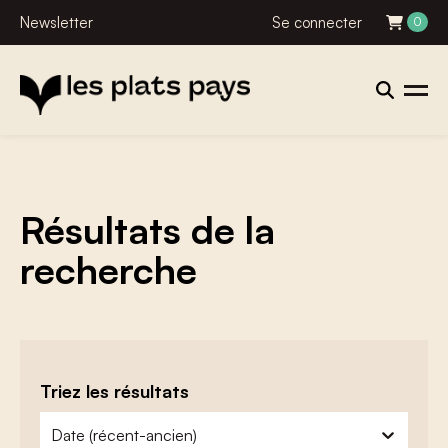
Newsletter
Se connecter
0
Résultats de la
recherche
Triez les résultats
zoeken - sorteer
trier le contenu