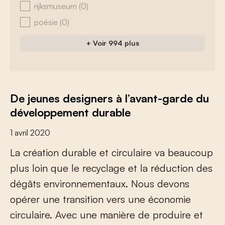
rijksmuseum
(0)
poésie
(0)
+ Voir 994 plus
De jeunes designers à l’avant-garde du
développement durable
1 avril 2020
L
a
c
r
é
a
t
i
o
n
d
u
r
a
b
l
e
e
t
c
i
r
c
u
l
a
i
r
e
v
a
b
e
a
u
c
o
u
p
p
l
u
s
l
o
i
n
q
u
e
l
e
r
e
c
y
c
l
a
g
e
e
t
l
a
r
é
d
u
c
t
i
o
n
d
e
s
d
é
g
â
t
s
e
n
v
i
r
o
n
n
e
m
e
n
t
a
u
x
.
N
o
u
s
d
e
v
o
n
s
o
p
é
r
e
r
u
n
e
t
r
a
n
s
i
t
i
o
n
v
e
r
s
u
n
e
é
c
o
n
o
m
i
e
c
i
r
c
u
l
a
i
r
e
.
A
v
e
c
u
n
e
m
a
n
i
è
r
e
d
e
p
r
o
d
u
i
r
e
e
t