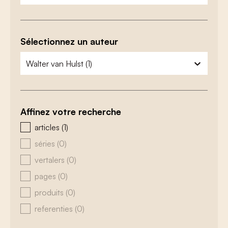
Sélectionnez un auteur
zoeken - auteurs
sélectionnez le contenu
Affinez votre recherche
zoeken - type
articles
(1)
séries
(0)
vertalers
(0)
pages
(0)
produits
(0)
referenties
(0)