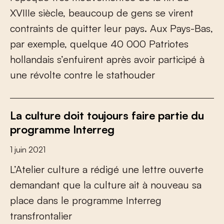
X
V
I
I
I
e
s
i
è
c
l
e
,
b
e
a
u
c
o
u
p
d
e
g
e
n
s
s
e
v
i
r
e
n
t
c
o
n
t
r
a
i
n
t
s
d
e
q
u
i
t
t
e
r
l
e
u
r
p
a
y
s
.
A
u
x
P
a
y
s
-
B
a
s
,
p
a
r
e
x
e
m
p
l
e
,
q
u
e
l
q
u
e
4
0
0
0
0
P
a
t
r
i
o
t
e
s
h
o
l
l
a
n
d
a
i
s
s
’
e
n
f
u
i
r
e
n
t
a
p
r
è
s
a
v
o
i
r
p
a
r
t
i
c
i
p
é
à
u
n
e
r
é
v
o
l
t
e
c
o
n
t
r
e
l
e
s
t
a
t
h
o
u
d
e
r
La culture doit toujours faire partie du
programme Interreg
1 juin 2021
L
’
A
t
e
l
i
e
r
c
u
l
t
u
r
e
a
r
é
d
i
g
é
u
n
e
l
e
t
t
r
e
o
u
v
e
r
t
e
d
e
m
a
n
d
a
n
t
q
u
e
l
a
c
u
l
t
u
r
e
a
i
t
à
n
o
u
v
e
a
u
s
a
p
l
a
c
e
d
a
n
s
l
e
p
r
o
g
r
a
m
m
e
I
n
t
e
r
r
e
g
t
r
a
n
s
f
r
o
n
t
a
l
i
e
r