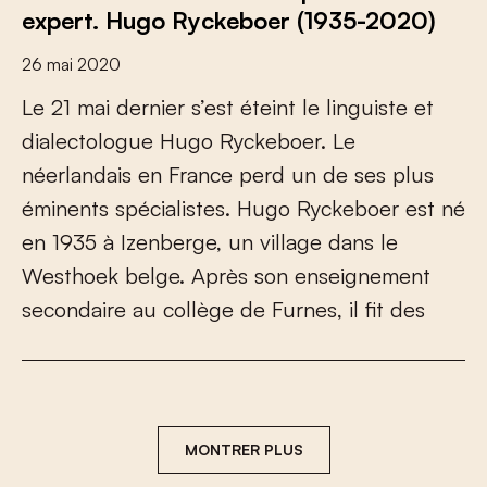
expert. Hugo Ryckeboer (1935-2020)
26 mai 2020
L
e
2
1
m
a
i
d
e
r
n
i
e
r
s
’
e
s
t
é
t
e
i
n
t
l
e
l
i
n
g
u
i
s
t
e
e
t
d
i
a
l
e
c
t
o
l
o
g
u
e
H
u
g
o
R
y
c
k
e
b
o
e
r
.
L
e
n
é
e
r
l
a
n
d
a
i
s
e
n
F
r
a
n
c
e
p
e
r
d
u
n
d
e
s
e
s
p
l
u
s
é
m
i
n
e
n
t
s
s
p
é
c
i
a
l
i
s
t
e
s
.
H
u
g
o
R
y
c
k
e
b
o
e
r
e
s
t
n
é
e
n
1
9
3
5
à
I
z
e
n
b
e
r
g
e
,
u
n
v
i
l
l
a
g
e
d
a
n
s
l
e
W
e
s
t
h
o
e
k
b
e
l
g
e
.
A
p
r
è
s
s
o
n
e
n
s
e
i
g
n
e
m
e
n
t
s
e
c
o
n
d
a
i
r
e
a
u
c
o
l
l
è
g
e
d
e
F
u
r
n
e
s
,
i
l
f
t
d
e
s
MONTRER PLUS