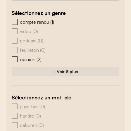
Sélectionnez un genre
zoeken - genre
compte rendu
(1)
video
(0)
podcast
(0)
feuilleton
(0)
opinion
(2)
+ Voir 8 plus
Sélectionnez un mot-clé
zoeken - tags
pays-bas
(0)
flandre
(0)
deburen
(0)