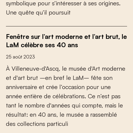
s
y
m
b
o
l
i
q
u
e
p
o
u
r
s
’
i
n
t
é
r
e
s
s
e
r
à
s
e
s
o
r
i
g
i
n
e
s
.
U
n
e
q
u
ê
t
e
q
u
’
i
l
p
o
u
r
s
u
i
t
Fenêtre sur l’art moderne et l’art brut, le
LaM célèbre ses 40 ans
25 août 2023
À
V
i
l
l
e
n
e
u
v
e
-
d
'
A
s
c
q
,
l
e
m
u
s
é
e
d
'
A
r
t
m
o
d
e
r
n
e
e
t
d
'
a
r
t
b
r
u
t
–
e
n
b
r
e
f
l
e
L
a
M
–
f
ê
t
e
s
o
n
a
n
n
i
v
e
r
s
a
i
r
e
e
t
c
r
é
e
l
’
o
c
c
a
s
i
o
n
p
o
u
r
u
n
e
a
n
n
é
e
e
n
t
i
è
r
e
d
e
c
é
l
é
b
r
a
t
i
o
n
s
.
C
e
n
’
e
s
t
p
a
s
t
a
n
t
l
e
n
o
m
b
r
e
d
'
a
n
n
é
e
s
q
u
i
c
o
m
p
t
e
,
m
a
i
s
l
e
r
é
s
u
l
t
a
t
:
e
n
4
0
a
n
s
,
l
e
m
u
s
é
e
a
r
a
s
s
e
m
b
l
é
d
e
s
c
o
l
l
e
c
t
i
o
n
s
p
a
r
t
i
c
u
l
i