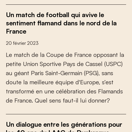
Un match de football qui avive le
sentiment flamand dans le nord de la
France
20 février 2023
L
e
m
a
t
c
h
d
e
l
a
C
o
u
p
e
d
e
F
r
a
n
c
e
o
p
p
o
s
a
n
t
l
a
p
e
t
i
t
e
U
n
i
o
n
S
p
o
r
t
i
v
e
P
a
y
s
d
e
C
a
s
s
e
l
(
U
S
P
C
)
a
u
g
é
a
n
t
P
a
r
i
s
S
a
i
n
t
-
G
e
r
m
a
i
n
(
P
S
G
)
,
s
a
n
s
d
o
u
t
e
l
a
m
e
i
l
l
e
u
r
e
é
q
u
i
p
e
d
'
E
u
r
o
p
e
,
s
’
e
s
t
t
r
a
n
s
f
o
r
m
é
e
n
u
n
e
c
é
l
é
b
r
a
t
i
o
n
d
e
s
F
l
a
m
a
n
d
s
d
e
F
r
a
n
c
e
.
Q
u
e
l
s
e
n
s
f
a
u
t
-
i
l
l
u
i
d
o
n
n
e
r
?
Un dialogue entre les générations pour