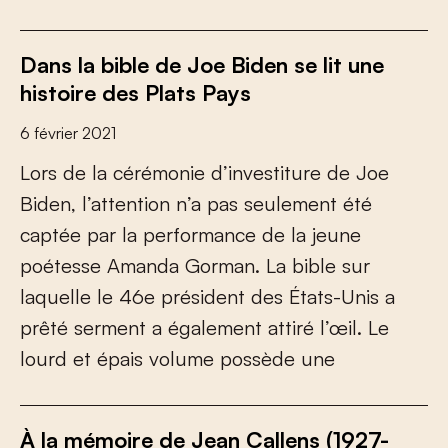
Dans la bible de Joe Biden se lit une
histoire des Plats Pays
6 février 2021
L
o
r
s
d
e
l
a
c
é
r
é
m
o
n
i
e
d
’
i
n
v
e
s
t
i
t
u
r
e
d
e
J
o
e
B
i
d
e
n
,
l
’
a
t
t
e
n
t
i
o
n
n
’
a
p
a
s
s
e
u
l
e
m
e
n
t
é
t
é
c
a
p
t
é
e
p
a
r
l
a
p
e
r
f
o
r
m
a
n
c
e
d
e
l
a
j
e
u
n
e
p
o
é
t
e
s
s
e
A
m
a
n
d
a
G
o
r
m
a
n
.
L
a
b
i
b
l
e
s
u
r
l
a
q
u
e
l
l
e
l
e
4
6
e
p
r
é
s
i
d
e
n
t
d
e
s
É
t
a
t
s
-
U
n
i
s
a
p
r
ê
t
é
s
e
r
m
e
n
t
a
é
g
a
l
e
m
e
n
t
a
t
t
i
r
é
l
’
œ
i
l
.
L
e
l
o
u
r
d
e
t
é
p
a
i
s
v
o
l
u
m
e
p
o
s
s
è
d
e
u
n
e
À la mémoire de Jean Callens (1927-