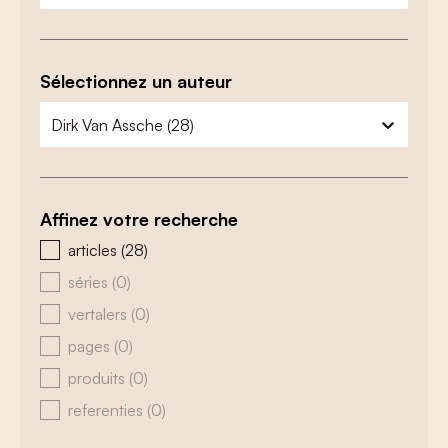
Sélectionnez un auteur
zoeken - auteurs
sélectionnez le contenu
Affinez votre recherche
zoeken - type
articles
(28)
séries
(0)
vertalers
(0)
pages
(0)
produits
(0)
referenties
(0)