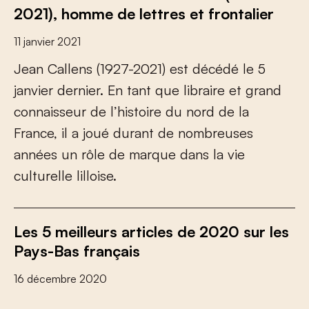
2021), homme de lettres et frontalier
11 janvier 2021
J
e
a
n
C
a
l
l
e
n
s
(
1
9
2
7
-
2
0
2
1
)
e
s
t
d
é
c
é
d
é
l
e
5
j
a
n
v
i
e
r
d
e
r
n
i
e
r
.
E
n
t
a
n
t
q
u
e
l
i
b
r
a
i
r
e
e
t
g
r
a
n
d
c
o
n
n
a
i
s
s
e
u
r
d
e
l
’
h
i
s
t
o
i
r
e
d
u
n
o
r
d
d
e
l
a
F
r
a
n
c
e
,
i
l
a
j
o
u
é
d
u
r
a
n
t
d
e
n
o
m
b
r
e
u
s
e
s
a
n
n
é
e
s
u
n
r
ô
l
e
d
e
m
a
r
q
u
e
d
a
n
s
l
a
v
i
e
c
u
l
t
u
r
e
l
l
e
l
i
l
l
o
i
s
e
.
Les 5 meilleurs articles de 2020 sur les
Pays-Bas français
16 décembre 2020