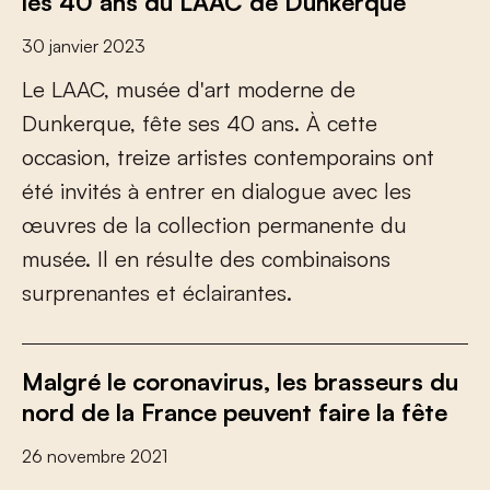
les 40 ans du LAAC de Dunkerque
30 janvier 2023
L
e
L
A
A
C
,
m
u
s
é
e
d
'
a
r
t
m
o
d
e
r
n
e
d
e
D
u
n
k
e
r
q
u
e
,
f
ê
t
e
s
e
s
4
0
a
n
s
.
À
c
e
t
t
e
o
c
c
a
s
i
o
n
,
t
r
e
i
z
e
a
r
t
i
s
t
e
s
c
o
n
t
e
m
p
o
r
a
i
n
s
o
n
t
é
t
é
i
n
v
i
t
é
s
à
e
n
t
r
e
r
e
n
d
i
a
l
o
g
u
e
a
v
e
c
l
e
s
œ
u
v
r
e
s
d
e
l
a
c
o
l
l
e
c
t
i
o
n
p
e
r
m
a
n
e
n
t
e
d
u
m
u
s
é
e
.
I
l
e
n
r
é
s
u
l
t
e
d
e
s
c
o
m
b
i
n
a
i
s
o
n
s
s
u
r
p
r
e
n
a
n
t
e
s
e
t
é
c
l
a
i
r
a
n
t
e
s
.
Malgré le coronavirus, les brasseurs du
nord de la France peuvent faire la fête
26 novembre 2021