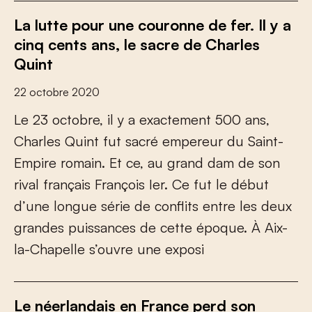
La lutte pour une couronne de fer. Il y a
cinq cents ans, le sacre de Charles
Quint
22 octobre 2020
L
e
2
3
o
c
t
o
b
r
e
,
i
l
y
a
e
x
a
c
t
e
m
e
n
t
5
0
0
a
n
s
,
C
h
a
r
l
e
s
Q
u
i
n
t
f
u
t
s
a
c
r
é
e
m
p
e
r
e
u
r
d
u
S
a
i
n
t
-
E
m
p
i
r
e
r
o
m
a
i
n
.
E
t
c
e
,
a
u
g
r
a
n
d
d
a
m
d
e
s
o
n
r
i
v
a
l
f
r
a
n
ç
a
i
s
F
r
a
n
ç
o
i
s
I
e
r
.
C
e
f
u
t
l
e
d
é
b
u
t
d
’
u
n
e
l
o
n
g
u
e
s
é
r
i
e
d
e
c
o
n
f
i
t
s
e
n
t
r
e
l
e
s
d
e
u
x
g
r
a
n
d
e
s
p
u
i
s
s
a
n
c
e
s
d
e
c
e
t
t
e
é
p
o
q
u
e
.
À
A
i
x
-
l
a
-
C
h
a
p
e
l
l
e
s
’
o
u
v
r
e
u
n
e
e
x
p
o
s
i
Le néerlandais en France perd son