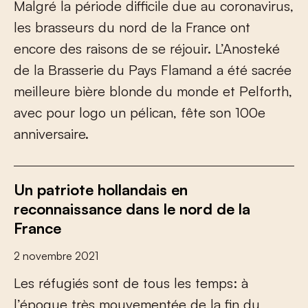
M
a
l
g
r
é
l
a
p
é
r
i
o
d
e
d
i
f
c
i
l
e
d
u
e
a
u
c
o
r
o
n
a
v
i
r
u
s
,
l
e
s
b
r
a
s
s
e
u
r
s
d
u
n
o
r
d
d
e
l
a
F
r
a
n
c
e
o
n
t
e
n
c
o
r
e
d
e
s
r
a
i
s
o
n
s
d
e
s
e
r
é
j
o
u
i
r
.
L
’
A
n
o
s
t
e
k
é
d
e
l
a
B
r
a
s
s
e
r
i
e
d
u
P
a
y
s
F
l
a
m
a
n
d
a
é
t
é
s
a
c
r
é
e
m
e
i
l
l
e
u
r
e
b
i
è
r
e
b
l
o
n
d
e
d
u
m
o
n
d
e
e
t
P
e
l
f
o
r
t
h
,
a
v
e
c
p
o
u
r
l
o
g
o
u
n
p
é
l
i
c
a
n
,
f
ê
t
e
s
o
n
1
0
0
e
a
n
n
i
v
e
r
s
a
i
r
e
.
Un patriote hollandais en
reconnaissance dans le nord de la
France
2 novembre 2021
L
e
s
r
é
f
u
g
i
é
s
s
o
n
t
d
e
t
o
u
s
l
e
s
t
e
m
p
s
:
à
l
’
é
p
o
q
u
e
t
r
è
s
m
o
u
v
e
m
e
n
t
é
e
d
e
l
a
f
n
d
u