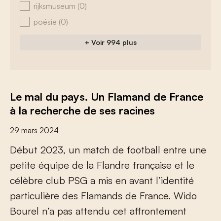
rijksmuseum
(0)
poésie
(0)
+ Voir 994 plus
Le mal du pays. Un Flamand de France
à la recherche de ses racines
29 mars 2024
D
é
b
u
t
2
0
2
3
,
u
n
m
a
t
c
h
d
e
f
o
o
t
b
a
l
l
e
n
t
r
e
u
n
e
p
e
t
i
t
e
é
q
u
i
p
e
d
e
l
a
F
l
a
n
d
r
e
f
r
a
n
ç
a
i
s
e
e
t
l
e
c
é
l
è
b
r
e
c
l
u
b
P
S
G
a
m
i
s
e
n
a
v
a
n
t
l
’
i
d
e
n
t
i
t
é
p
a
r
t
i
c
u
l
i
è
r
e
d
e
s
F
l
a
m
a
n
d
s
d
e
F
r
a
n
c
e
.
W
i
d
o
B
o
u
r
e
l
n
’
a
p
a
s
a
t
t
e
n
d
u
c
e
t
a
f
r
o
n
t
e
m
e
n
t