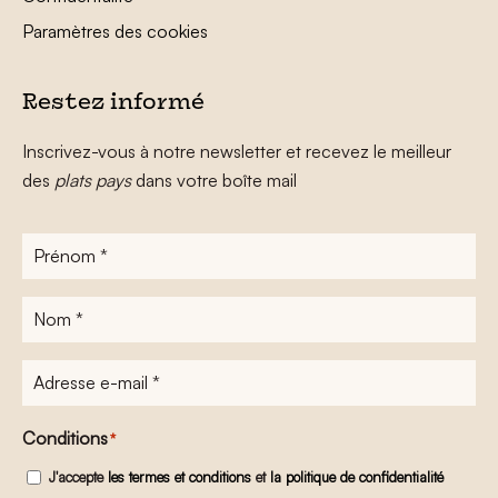
Paramètres des cookies
Restez informé
Inscrivez-vous à notre newsletter et recevez le meilleur
des
plats pays
dans votre boîte mail
Prénom
*
Nom
*
Adresse
e-
mail
*
Conditions
*
J'accepte
les termes et conditions
et
la politique de confidentialité