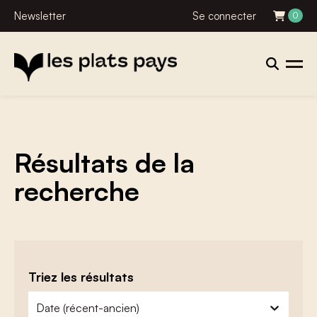
Newsletter
Se connecter
0
Résultats de la
recherche
Triez les résultats
zoeken - sorteer
trier le contenu