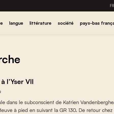
F
re
langue
littérature
société
pays-bas frança
erche
à l’Yser VII
9
u
l
e
d
a
n
s
l
e
s
u
b
c
o
n
s
c
i
e
n
t
d
e
K
a
t
r
i
e
n
V
a
n
d
e
n
b
e
r
g
h
e
f
e
u
v
e
à
p
i
e
d
e
n
s
u
i
v
a
n
t
l
a
G
R
1
3
0
.
D
e
r
e
t
o
u
r
c
h
e
z