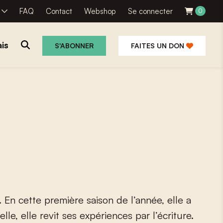
R
FAQ
Contact
Webshop
Se connecter
0
is
S'ABONNER
FAITES UN DON
.
E
n
c
e
t
t
e
p
r
e
m
i
è
r
e
s
a
i
s
o
n
d
e
l
’
a
n
n
é
e
,
e
l
l
e
a
e
l
l
e
,
e
l
l
e
r
e
v
i
t
s
e
s
e
x
p
é
r
i
e
n
c
e
s
p
a
r
l
’
é
c
r
i
t
u
r
e
.