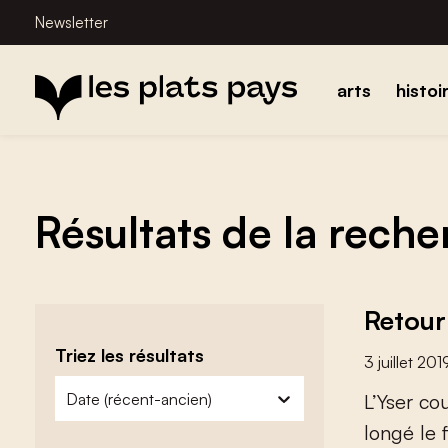
Newsletter
arts
histoi
Résultats de la rech
Retour 
Triez les résultats
3 juillet 201
zoeken - sorteer
trier le contenu
L
’
Y
s
e
r
c
o
l
o
n
g
é
l
e