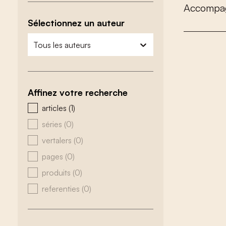
A
c
c
o
m
p
a
Sélectionnez un auteur
zoeken - auteurs
sélectionnez le contenu
Affinez votre recherche
zoeken - type
articles
(1)
séries
(0)
vertalers
(0)
pages
(0)
produits
(0)
referenties
(0)