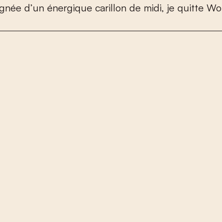
g
n
é
e
d
’
u
n
é
n
e
r
g
i
q
u
e
c
a
r
i
l
l
o
n
d
e
m
i
d
i
,
j
e
q
u
i
t
t
e
W
o