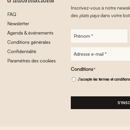
d’informations
Inscrivez-vous à notre newsle
FAQ
des
plats pays
dans votre boî
Newsletter
Agenda & événements
Prénom
*
Conditions générales
Adresse
Confidentalité
e-
Paramètres des cookies
mail
*
Conditions
*
J'accepte
les termes et condition
S'INS