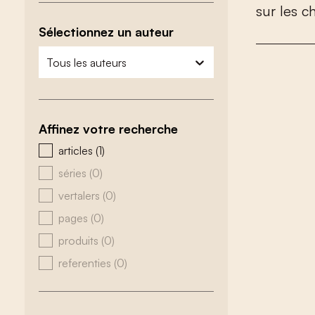
s
u
r
l
e
s
c
Sélectionnez un auteur
zoeken - auteurs
sélectionnez le contenu
Affinez votre recherche
zoeken - type
articles
(1)
séries
(0)
vertalers
(0)
pages
(0)
produits
(0)
referenties
(0)