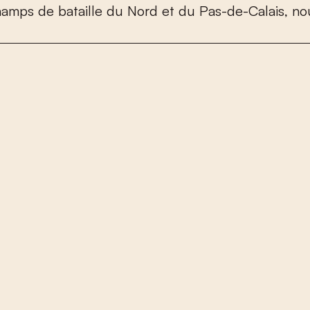
h
a
m
p
s
d
e
b
a
t
a
i
l
l
e
d
u
N
o
r
d
e
t
d
u
P
a
s
-
d
e
-
C
a
l
a
i
s
,
n
o