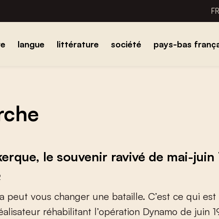
F
re
langue
littérature
société
pays-bas frança
erche
erque, le souvenir ravivé de mai-juin
2
a
p
e
u
t
v
o
u
s
c
h
a
n
g
e
r
u
n
e
b
a
t
a
i
l
l
e
.
C
’
e
s
t
c
e
q
u
i
e
s
t
é
a
l
i
s
a
t
e
u
r
r
é
h
a
b
i
l
i
t
a
n
t
l
’
o
p
é
r
a
t
i
o
n
D
y
n
a
m
o
d
e
j
u
i
n
1