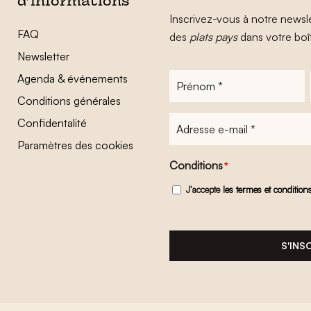
d’informations
Inscrivez-vous à notre newsle
FAQ
des
plats pays
dans votre boî
Newsletter
Agenda & événements
Prénom
*
Conditions générales
Adresse
Confidentalité
e-
Paramètres des cookies
mail
*
Conditions
*
J'accepte
les termes et condition
S'INS