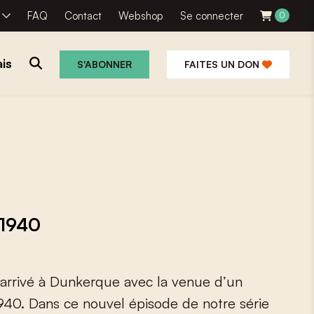
R
FAQ
Contact
Webshop
Se connecter
0
is
S'ABONNER
FAITES UN DON
 1940
a
r
r
i
v
é
à
D
u
n
k
e
r
q
u
e
a
v
e
c
l
a
v
e
n
u
e
d
’
u
n
9
4
0
.
D
a
n
s
c
e
n
o
u
v
e
l
é
p
i
s
o
d
e
d
e
n
o
t
r
e
s
é
r
i
e