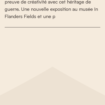
p
r
e
u
v
e
d
e
c
r
é
a
t
i
v
i
t
é
a
v
e
c
c
e
t
h
é
r
i
t
a
g
e
d
e
g
u
e
r
r
e
.
U
n
e
n
o
u
v
e
l
l
e
e
x
p
o
s
i
t
i
o
n
a
u
m
u
s
é
e
I
n
F
l
a
n
d
e
r
s
F
i
e
l
d
s
e
t
u
n
e
p