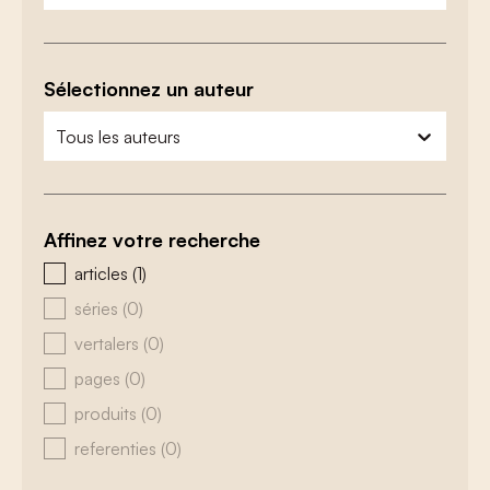
Sélectionnez un auteur
zoeken - auteurs
sélectionnez le contenu
Affinez votre recherche
zoeken - type
articles
(1)
séries
(0)
vertalers
(0)
pages
(0)
produits
(0)
referenties
(0)