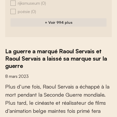
rijksmuseum
(0)
poésie
(0)
+ Voir 994 plus
La guerre a marqué Raoul Servais et
Raoul Servais a laissé sa marque sur la
guerre
8 mars 2023
P
l
u
s
d
’
u
n
e
f
o
i
s
,
R
a
o
u
l
S
e
r
v
a
i
s
a
é
c
h
a
p
p
é
à
l
a
m
o
r
t
p
e
n
d
a
n
t
l
a
S
e
c
o
n
d
e
G
u
e
r
r
e
m
o
n
d
i
a
l
e
.
P
l
u
s
t
a
r
d
,
l
e
c
i
n
é
a
s
t
e
e
t
r
é
a
l
i
s
a
t
e
u
r
d
e
f
l
m
s
d
’
a
n
i
m
a
t
i
o
n
b
e
l
g
e
m
a
i
n
t
e
s
f
o
i
s
p
r
i
m
é
f
e
r
a