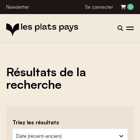
Newsletter
Se connecter
0
Résultats de la
recherche
Triez les résultats
zoeken - sorteer
trier le contenu