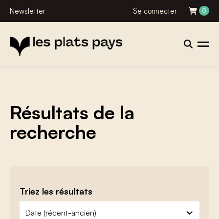
Newsletter
Se connecter
0
Résultats de la
recherche
Triez les résultats
zoeken - sorteer
trier le contenu