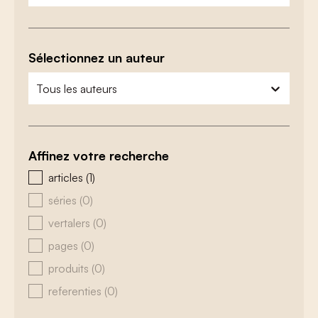
Sélectionnez un auteur
zoeken - auteurs
sélectionnez le contenu
Affinez votre recherche
zoeken - type
articles
(1)
séries
(0)
vertalers
(0)
pages
(0)
produits
(0)
referenties
(0)