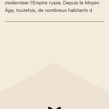
m
o
d
e
r
n
i
s
e
r
l
'
E
m
p
i
r
e
r
u
s
s
e
.
D
e
p
u
i
s
l
e
M
o
y
e
n
Â
g
e
,
t
o
u
t
e
f
o
i
s
,
d
e
n
o
m
b
r
e
u
x
h
a
b
i
t
a
n
t
s
d