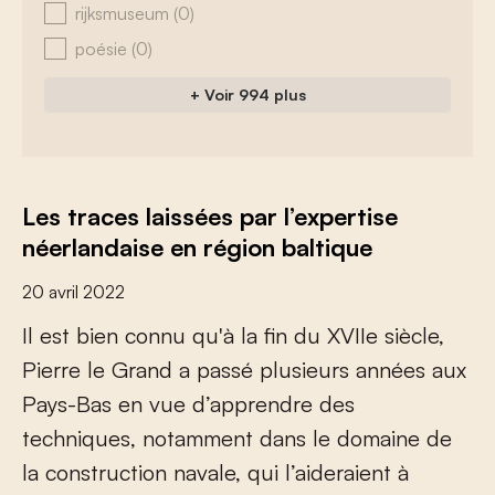
rijksmuseum
(0)
poésie
(0)
+ Voir 994 plus
Les traces laissées par l’expertise
néerlandaise en région baltique
20 avril 2022
I
l
e
s
t
b
i
e
n
c
o
n
n
u
q
u
'
à
l
a
f
n
d
u
X
V
I
I
e
s
i
è
c
l
e
,
P
i
e
r
r
e
l
e
G
r
a
n
d
a
p
a
s
s
é
p
l
u
s
i
e
u
r
s
a
n
n
é
e
s
a
u
x
P
a
y
s
-
B
a
s
e
n
v
u
e
d
’
a
p
p
r
e
n
d
r
e
d
e
s
t
e
c
h
n
i
q
u
e
s
,
n
o
t
a
m
m
e
n
t
d
a
n
s
l
e
d
o
m
a
i
n
e
d
e
l
a
c
o
n
s
t
r
u
c
t
i
o
n
n
a
v
a
l
e
,
q
u
i
l
’
a
i
d
e
r
a
i
e
n
t
à