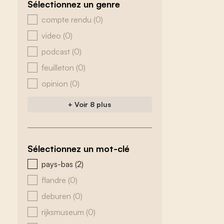
Sélectionnez un genre
zoeken - genre
compte rendu
(0)
video
(0)
podcast
(0)
feuilleton
(0)
opinion
(0)
+ Voir 8 plus
Sélectionnez un mot-clé
zoeken - tags
pays-bas
(2)
flandre
(0)
deburen
(0)
rijksmuseum
(0)