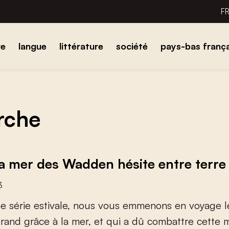
F
re
langue
littérature
société
pays-bas frança
erche
la mer des Wadden hésite entre terre
3
t
e
s
é
r
i
e
e
s
t
i
v
a
l
e
,
n
o
u
s
v
o
u
s
e
m
m
e
n
o
n
s
e
n
v
o
y
a
g
e
l
g
r
a
n
d
g
r
â
c
e
à
l
a
m
e
r
,
e
t
q
u
i
a
d
û
c
o
m
b
a
t
t
r
e
c
e
t
t
e