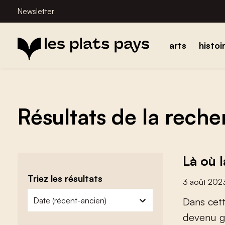
Newsletter
arts
histoi
Résultats de la rech
Là où 
Triez les résultats
3 août 202
zoeken - sorteer
trier le contenu
D
a
n
s
c
e
t
d
e
v
e
n
u