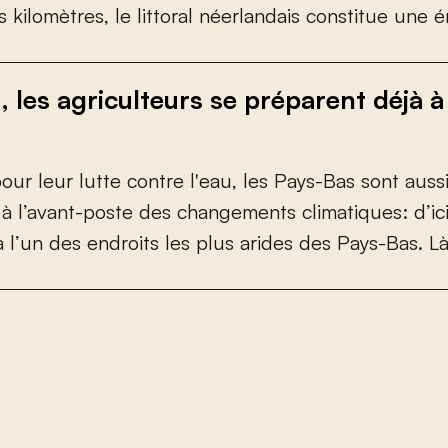
s
k
i
l
o
m
è
t
r
e
s
,
l
e
l
i
t
t
o
r
a
l
n
é
e
r
l
a
n
d
a
i
s
c
o
n
s
t
i
t
u
e
u
n
e
é
, les agriculteurs se préparent déjà 
p
o
u
r
l
e
u
r
l
u
t
t
e
c
o
n
t
r
e
l
'
e
a
u
,
l
e
s
P
a
y
s
-
B
a
s
s
o
n
t
a
u
s
s
à
l
’
a
v
a
n
t
-
p
o
s
t
e
d
e
s
c
h
a
n
g
e
m
e
n
t
s
c
l
i
m
a
t
i
q
u
e
s
:
d
’
i
c
a
l
’
u
n
d
e
s
e
n
d
r
o
i
t
s
l
e
s
p
l
u
s
a
r
i
d
e
s
d
e
s
P
a
y
s
-
B
a
s
.
L