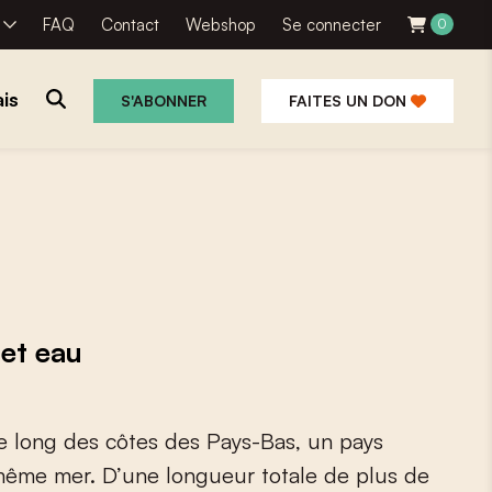
R
FAQ
Contact
Webshop
Se connecter
0
is
S'ABONNER
FAITES UN DON
 et eau
e
l
o
n
g
d
e
s
c
ô
t
e
s
d
e
s
P
a
y
s
-
B
a
s
,
u
n
p
a
y
s
m
ê
m
e
m
e
r
.
D
’
u
n
e
l
o
n
g
u
e
u
r
t
o
t
a
l
e
d
e
p
l
u
s
d
e