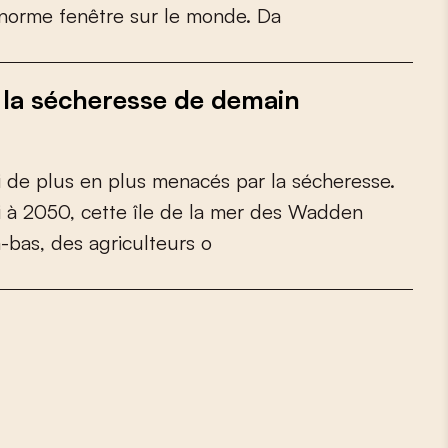
n
o
r
m
e
f
e
n
ê
t
r
e
s
u
r
l
e
m
o
n
d
e
.
D
a
à la sécheresse de demain
i
d
e
p
l
u
s
e
n
p
l
u
s
m
e
n
a
c
é
s
p
a
r
l
a
s
é
c
h
e
r
e
s
s
e
.
i
à
2
0
5
0
,
c
e
t
t
e
î
l
e
d
e
l
a
m
e
r
d
e
s
W
a
d
d
e
n
à
-
b
a
s
,
d
e
s
a
g
r
i
c
u
l
t
e
u
r
s
o