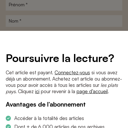
Prénom
*
Nom
*
Adresse
e-
mail
*
Conditions
*
Poursuivre la lecture?
J'accepte
les termes et conditions
et
la politique de confidentialité
Cet article est payant.
Connectez-vous
si vous avez
déjà un abonnement. Achetez cet article ou abonnez-
S'INSCRIRE
vous pour avoir accès à tous les articles sur
les plats
pays
. Cliquez
ici
pour revenir à la
page d’accueil
.
Avantages de l’abonnement
Accéder à la totalité des articles
Dont + de 6 000 articles de nos archives