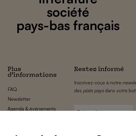
société
pays-bas français
Plus
Restez informé
d’informations
Inscrivez-vous à notre newsle
FAQ
des
plats pays
dans votre boî
Newsletter
Agenda & événements
Prénom
*
Conditions générales
Adresse
Confidentalité
e-