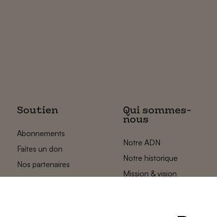
Soutien
Qui sommes-
nous
Abonnements
Notre ADN
Faites un don
Notre historique
Nos partenaires
Mission & vision
L’équipe des
plats pays
Contact