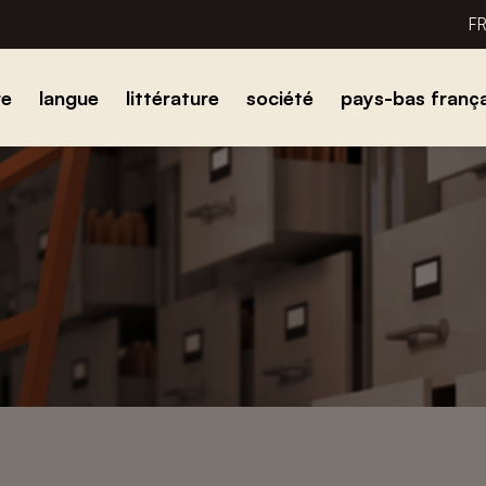
F
re
langue
littérature
société
pays-bas frança