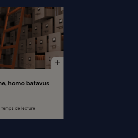
e, homo batavus
 temps de lecture